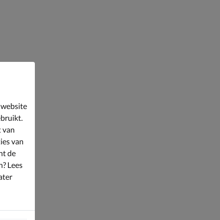
 website
bruikt.
t van
ies van
nt de
n? Lees
ater