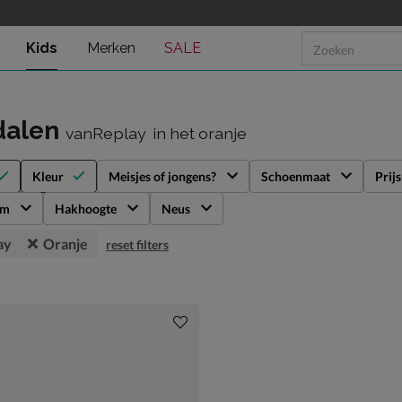
Kids
Merken
SALE
dalen
vanReplay
in het oranje
Kleur
Meisjes of jongens?
Schoenmaat
Prijs
rm
Hakhoogte
Neus
ay
Oranje
reset filters