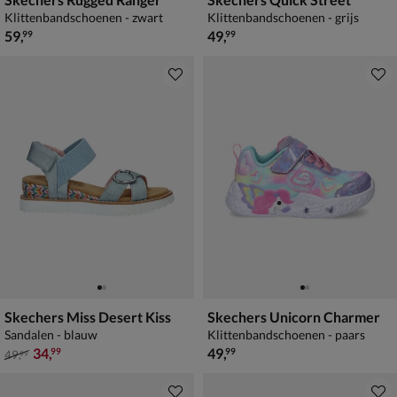
Klittenbandschoenen - zwart
Klittenbandschoenen - grijs
€ 59,99
€ 49,99
59
,
49
,
99
99
Skechers Miss Desert Kiss
Skechers Unicorn Charmer
Sandalen - blauw
Klittenbandschoenen - paars
van € 49,99 voor € 34,99
€ 49,99
34
,
49
,
99
99
49
,
99