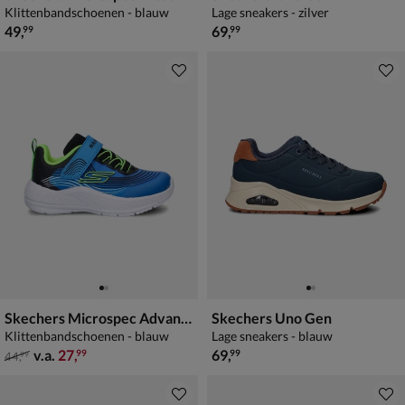
Klittenbandschoenen - blauw
Lage sneakers - zilver
€ 49,99
€ 69,99
49
,
69
,
99
99
Skechers Microspec Advance
Skechers Uno Gen
Klittenbandschoenen - blauw
Lage sneakers - blauw
van € 44,99 vanaf € 27,99
€ 69,99
v.a.
27
,
69
,
99
99
44
,
99