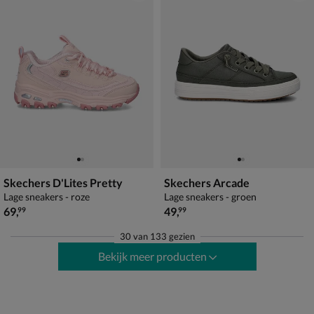
Skechers D'Lites Pretty
Skechers Arcade
Lage sneakers - roze
Lage sneakers - groen
€ 69,99
€ 49,99
69
,
49
,
99
99
30
van
133 gezien
Bekijk meer producten