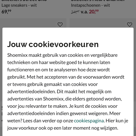
Lage sneakers - wit
Instapschoenen - wit
€ 69,99
van € 34,99 vanaf € 20,99
69
,
v.a.
20
,
99
99
34
,
99
Jouw cookievoorkeuren
Shoemixx maakt gebruik van cookies en vergelijkbare
technieken om haar website goed te kunnen laten
functioneren en om te analyseren hoe deze wordt
gebruikt. Met het accepteren van de voorwaarden wordt
er tevens gebruik gemaakt van cookies voor
advertentiedoeleinden. Dit maakt het mogelijk om
advertenties van Shoemixx, die elders getoond worden,
voor jou relevanter te maken. Je kunt de cookies voor
Skechers S-Lights: Flex-Glow Ultra - Prism-Pacer
Skechers Hands Free Slip-ins Microspec-Splash - Hydro Ease
advertentiedoeleinden indien gewenst weigeren. Meer
Lage sneakers - blauw
Sandalen - blauw
€ 49,99
van € 49,99 voor € 34,99
49
,
34
,
99
99
weten? Lees dan verder op onze
cookiespagina
. Hier kun je
49
,
99
jouw voorkeur ook op een later moment nog wijzigen.