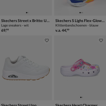
Skechers Street x Britto: UNO Lite - Britto Landscape
Skechers S Lighs Flex-Glow Ultra
Lage sneakers - wit
Klittenbandschoenen - blauw
€ 69,99
vanaf € 44,99
69
,
v.a.
44
,
99
99
Skechers Street Uno
Skechers Heart Charmer