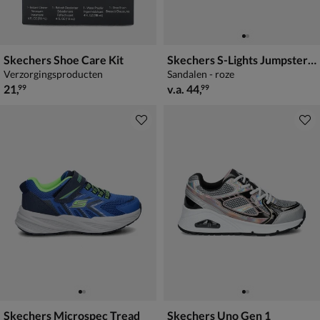
Skechers Shoe Care Kit
Skechers S-Lights Jumpster Butterfly Brites
Verzorgingsproducten
Sandalen - roze
€ 21,99
vanaf € 44,99
21
,
v.a.
44
,
99
99
Skechers Microspec Tread
Skechers Uno Gen 1