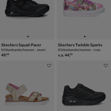
Skechers Squad-Pacer
Skechers Twinkle Sparks
Klittenbandschoenen - zwart
Klittenbandschoenen - roze
€ 49,99
vanaf € 44,99
49
,
v.a.
44
,
99
99