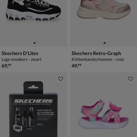
Skechers D'Lites
Skechers Retro-Graph
Lage sneakers - zwart
Klittenbandschoenen - roze
€ 69,99
€ 49,99
69
,
49
,
99
99