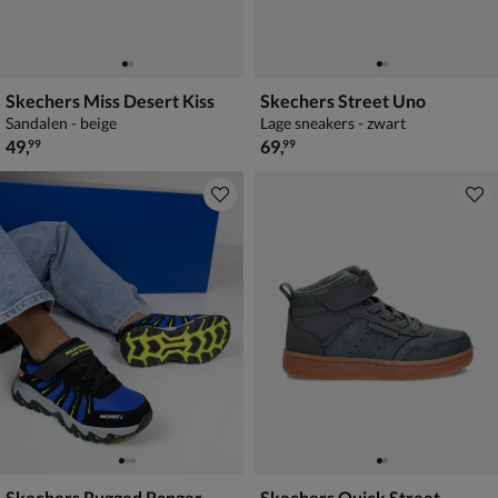
Skechers Miss Desert Kiss
Skechers Street Uno
Sandalen - beige
Lage sneakers - zwart
€ 49,99
€ 69,99
49
,
69
,
99
99
Skechers Rugged Ranger
Skechers Quick Street