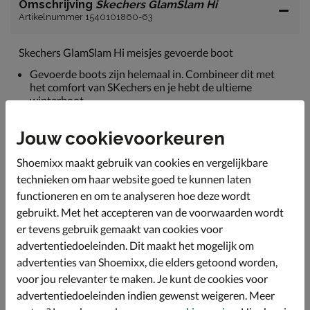
Omschrijving
Skechers GlamSlam Hi
Artikelnummer 1540101860-63
Skechers GlamSlam Hi meisjes gevoerde boot
Gevoerde boots zijn helemaal in. Combineer dit met
het comfort van SKechers en je hebt de ultieme
winterboot.
Uitgevoerd in textiel.
Jouw cookievoorkeuren
Gevoerd met fake-fur wat super zacht aanvoelt en je
voeten warm houdt.
Shoemixx maakt gebruik van cookies en vergelijkbare
Voorzien van licht dempend voetbed voor meer
technieken om haar website goed te kunnen laten
comfort.
functioneren en om te analyseren hoe deze wordt
gebruikt. Met het accepteren van de voorwaarden wordt
Afgewerkt met een plateauzool van schokabsorberend
EVA-schuimmix.
er tevens gebruik gemaakt van cookies voor
advertentiedoeleinden. Dit maakt het mogelijk om
advertenties van Shoemixx, die elders getoond worden,
Specificaties
voor jou relevanter te maken. Je kunt de cookies voor
advertentiedoeleinden indien gewenst weigeren. Meer
Over Skechers