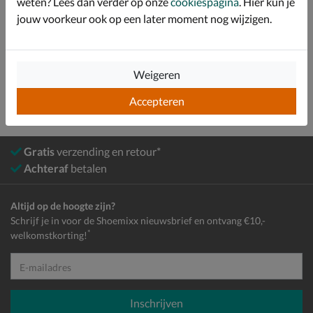
weten? Lees dan verder op onze
cookiespagina
. Hier kun je
jouw voorkeur ook op een later moment nog wijzigen.
Bekijk meer
Meisjes
Schoenen
Boots
Gevoerde boots
Weigeren
Accepteren
Gratis
verzending en retour*
Achteraf
betalen
Altijd op de hoogte zijn?
Schrijf je in voor de Shoemixx nieuwsbrief en ontvang €10,-
*
welkomstkorting!
E-mailadres
Inschrijven