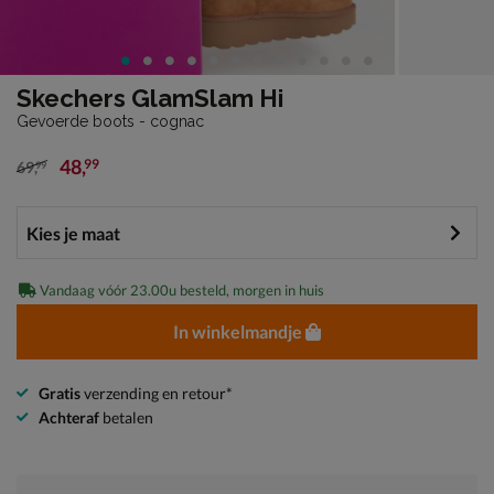
Skechers GlamSlam Hi
Gevoerde boots - cognac
48
,
99
69
,
99
van € 69,99 voor € 48,99
Vandaag vóór 23.00u besteld, morgen in huis
In winkelmandje
Gratis
verzending en retour*
Achteraf
betalen