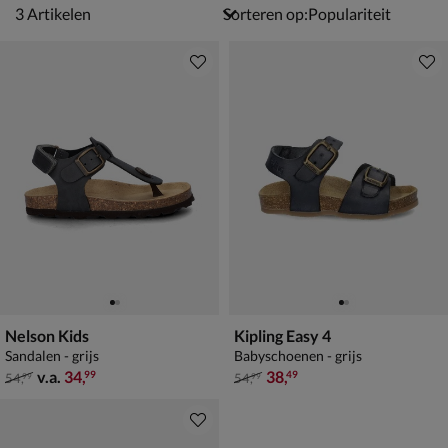
3 artikelen
3
Artikelen
Sorteren op:
Nelson Kids
Kipling Easy 4
Sandalen - grijs
Babyschoenen - grijs
van € 54,99 vanaf € 34,99
van € 54,99 voor € 38,49
v.a.
34
,
38
,
99
49
54
,
54
,
99
99