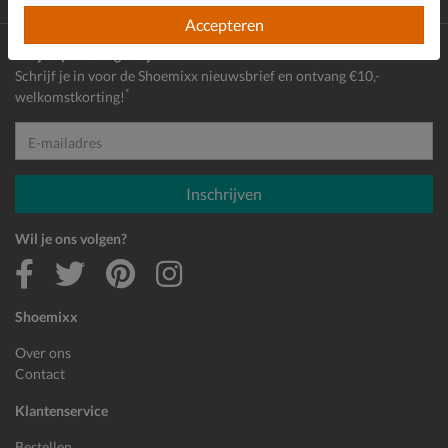
Achteraf
betalen
Accepteren
Altijd op de hoogte zijn?
Schrijf je in voor de Shoemixx nieuwsbrief en ontvang €10,-
*
welkomstkorting!
E-mailadres
Inschrijven
Wil je ons volgen?
Shoemixx
Over ons
Contact
Klantenservice
Bestellen