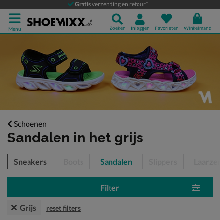
Gratis
verzending en retour*
Zoeken
Inloggen
Favorieten
Winkelmand
Menu
Schoenen
Sandalen
in het grijs
tegorieën over
Sneakers
Boots
Sandalen
Slippers
Laarze
Filter
Grijs
reset filters