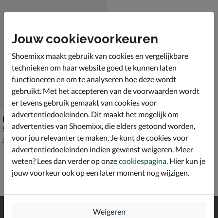
Jouw cookievoorkeuren
Shoemixx maakt gebruik van cookies en vergelijkbare
technieken om haar website goed te kunnen laten
functioneren en om te analyseren hoe deze wordt
gebruikt. Met het accepteren van de voorwaarden wordt
er tevens gebruik gemaakt van cookies voor
advertentiedoeleinden. Dit maakt het mogelijk om
Kipling Juan 3
advertenties van Shoemixx, die elders getoond worden,
Sandalen - grijs
voor jou relevanter te maken. Je kunt de cookies voor
van € 59,99 vanaf € 38,49
v.a.
38
,
49
59
,
99
advertentiedoeleinden indien gewenst weigeren. Meer
weten? Lees dan verder op onze
cookiespagina
. Hier kun je
jouw voorkeur ook op een later moment nog wijzigen.
Gratis
verzending en retour*
Weigeren