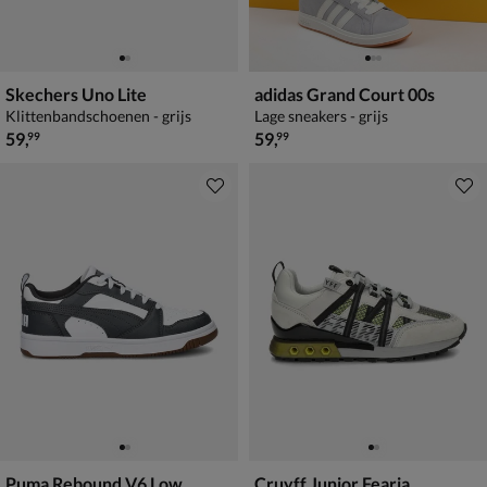
Skechers Uno Lite
adidas Grand Court 00s
Klittenbandschoenen - grijs
Lage sneakers - grijs
€ 59,99
€ 59,99
59
,
59
,
99
99
Puma Rebound V6 Low
Cruyff Junior Fearia