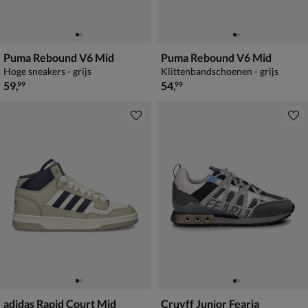
Puma Rebound V6 Mid
Puma Rebound V6 Mid
Hoge sneakers - grijs
Klittenbandschoenen - grijs
€ 59,99
€ 54,99
59
,
54
,
99
99
adidas Rapid Court Mid
Cruyff Junior Fearia