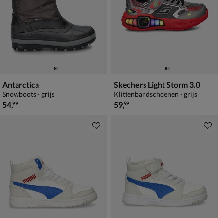
Antarctica
Skechers Light Storm 3.0
Snowboots - grijs
Klittenbandschoenen - grijs
€ 54,99
€ 59,99
54
,
59
,
99
99