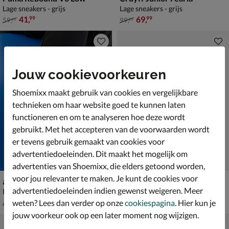
Lage sneakers - grijs
Lage sneakers - grijs
van € 59,99 voor € 41,99
van € 99,99 voor € 69,99
41
,
69
,
99
99
59
,
99
,
99
99
Jouw cookievoorkeuren
Shoemixx maakt gebruik van cookies en vergelijkbare
technieken om haar website goed te kunnen laten
functioneren en om te analyseren hoe deze wordt
gebruikt. Met het accepteren van de voorwaarden wordt
er tevens gebruik gemaakt van cookies voor
advertentiedoeleinden. Dit maakt het mogelijk om
advertenties van Shoemixx, die elders getoond worden,
voor jou relevanter te maken. Je kunt de cookies voor
adidas Rapid Court Low
Vans SK-8 Mid
advertentiedoeleinden indien gewenst weigeren. Meer
Klittenbandschoenen - grijs
Klittenbandschoenen - grijs
van € 44,99 voor € 31,49
van € 59,99 voor € 41,99
31
,
41
,
49
99
weten? Lees dan verder op onze
cookiespagina
. Hier kun je
44
,
59
,
99
99
jouw voorkeur ook op een later moment nog wijzigen.