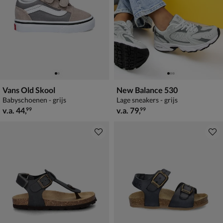
Vans Old Skool
New Balance 530
Babyschoenen - grijs
Lage sneakers - grijs
vanaf € 44,99
vanaf € 79,99
v.a.
44
,
v.a.
79
,
99
99