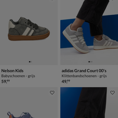
Nelson Kids
adidas Grand Court 00's
Babyschoenen - grijs
Klittenbandschoenen - grijs
€ 59,99
€ 49,99
59
,
49
,
99
99