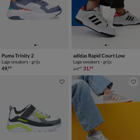
Puma Trinity 2
adidas Rapid Court Low
Lage sneakers - grijs
Lage sneakers - grijs
€ 49,99
van € 44,99 voor € 31,49
49
,
31
,
99
49
44
,
99