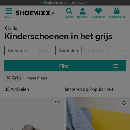
Gratis
verzending en retour*
Zoeken
Inloggen
Favorieten
Winkelmand
Menu
Kids
Kinderschoenen
in het grijs
tegorieën over
Sneakers
Boots
Sandalen
Slippers
Laarze
Filter
Grijs
reset filters
35 artikelen
35
Artikelen
Sorteren op: