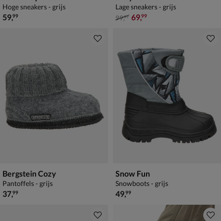
Hoge sneakers - grijs
Lage sneakers - grijs
€ 59,99
van € 99,99 voor € 69,99
59
,
69
,
99
99
99
,
99
Bergstein Cozy
Snow Fun
Pantoffels - grijs
Snowboots - grijs
€ 37,99
€ 49,99
37
,
49
,
99
99