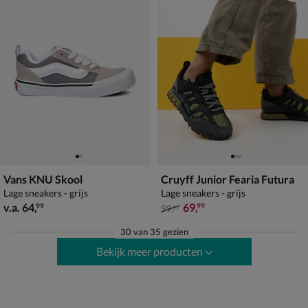
Vans KNU Skool
Cruyff Junior Fearia Futura
Lage sneakers - grijs
Lage sneakers - grijs
vanaf € 64,99
van € 99,99 voor € 69,99
v.a.
64
,
69
,
99
99
99
,
99
30
van
35 gezien
Bekijk meer producten