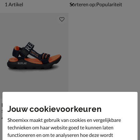
1 artikel
1
Artikel
Sorteren op:
Replay Spacer 2
Jouw cookievoorkeuren
Sandalen - oranje
€ 49,99
49
,
99
Shoemixx maakt gebruik van cookies en vergelijkbare
technieken om haar website goed te kunnen laten
functioneren en om te analyseren hoe deze wordt