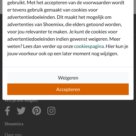
gebruikt. Met het accepteren van de voorwaarden wordt
er tevens gebruik gemaakt van cookies voor
advertentiedoeleinden. Dit maakt het mogelijk om
Gratis
verzending en retour*
advertenties van Shoemixx, die elders getoond worden,
Achteraf
betalen
voor jou relevanter te maken. Je kunt de cookies voor
advertentiedoeleinden indien gewenst weigeren. Meer
Altijd op de hoogte zijn?
weten? Lees dan verder op onze
cookiespagina
. Hier kun je
Schrijf je in voor de Shoemixx nieuwsbrief en ontvang €10,-
jouw voorkeur ook op een later moment nog wijzigen.
*
welkomstkorting!
Weigeren
E-mailadres
Inschrijven
Accepteren
Wil je ons volgen?
Shoemixx
Over ons