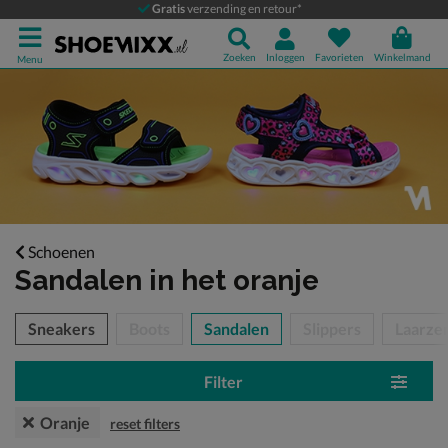
Gratis
verzending en retour*
Zoeken
Inloggen
Favorieten
Winkelmand
Menu
Schoenen
Sandalen
in het oranje
tegorieën over
Sneakers
Boots
Sandalen
Slippers
Laarze
Filter
Oranje
reset filters