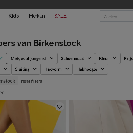
Kids
Merken
SALE
pers
van Birkenstock
Meisjes of jongens?
Schoenmaat
Kleur
Prijs
g
Sluiting
Hakvorm
Hakhoogte
enstock
reset filters
en
len