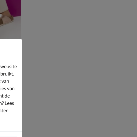
 website
bruikt.
t van
ies van
nt de
n? Lees
ater