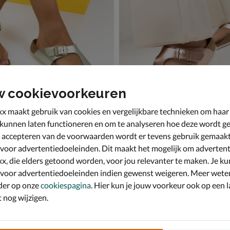
w cookievoorkeuren
x maakt gebruik van cookies en vergelijkbare technieken om haar
 kunnen laten functioneren en om te analyseren hoe deze wordt ge
 accepteren van de voorwaarden wordt er tevens gebruik gemaak
tock Gizeh
Birkenstock Gizeh
- goud
Sandalen - rose goud
 voor advertentiedoeleinden. Dit maakt het mogelijk om advertent
,99 voor € 41,99
van € 59,99 voor € 41,99
41
,
9
99
59
,
99
x, die elders getoond worden, voor jou relevanter te maken. Je ku
 voor advertentiedoeleinden indien gewenst weigeren. Meer wete
der op onze
cookiespagina
. Hier kun je jouw voorkeur ook op een l
nog wijzigen.