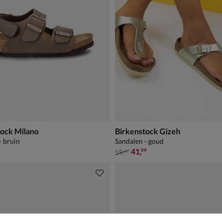
tock Milano
Birkenstock Gizeh
- bruin
Sandalen - goud
van € 59,99 voor € 41,99
41
,
99
59
,
99