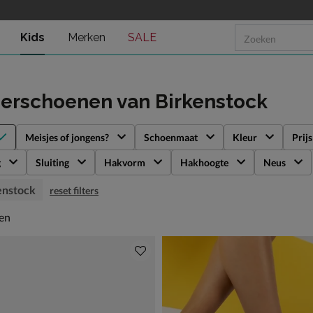
Kids
Merken
SALE
derschoenen
van Birkenstock
Meisjes of jongens?
Schoenmaat
Kleur
Prijs
g
Sluiting
Hakvorm
Hakhoogte
Neus
enstock
reset filters
en
len