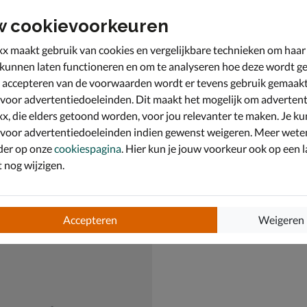
w cookievoorkeuren
x maakt gebruik van cookies en vergelijkbare technieken om haar
 kunnen laten functioneren en om te analyseren hoe deze wordt ge
 accepteren van de voorwaarden wordt er tevens gebruik gemaak
 voor advertentiedoeleinden. Dit maakt het mogelijk om advertent
x, die elders getoond worden, voor jou relevanter te maken. Je ku
 voor advertentiedoeleinden indien gewenst weigeren. Meer wete
der op onze
cookiespagina
. Hier kun je jouw voorkeur ook op een l
nog wijzigen.
ock Rio
Birkenstock Rio
- rose goud
Sandalen - paars
€ 59,99
59
,
99
Accepteren
Weigeren