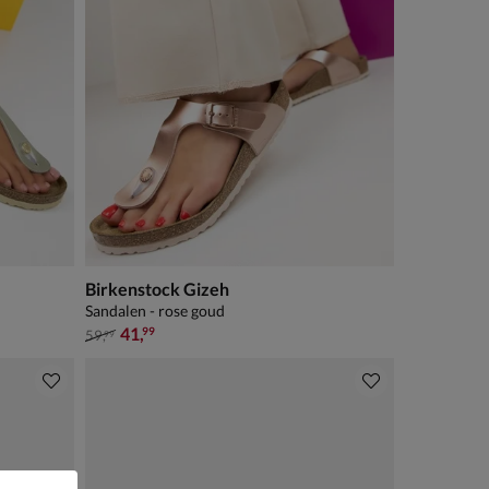
Birkenstock Gizeh
Sandalen - rose goud
van € 59,99 voor € 41,99
41
,
99
59
,
99