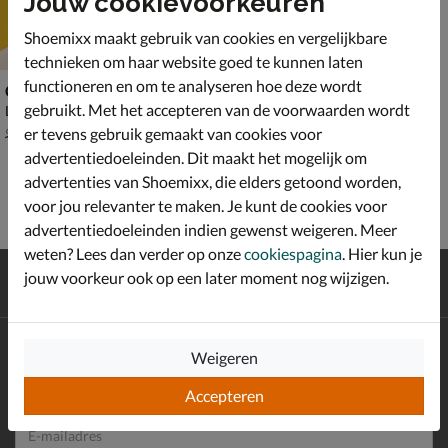
Jouw cookievoorkeuren
Shoemixx maakt gebruik van cookies en vergelijkbare
technieken om haar website goed te kunnen laten
functioneren en om te analyseren hoe deze wordt
Cruyff Junior Fearia Futura
gebruikt. Met het accepteren van de voorwaarden wordt
Lage sneakers - wit
van € 99,99 voor € 69,99
69
,
99
er tevens gebruik gemaakt van cookies voor
99
,
99
advertentiedoeleinden. Dit maakt het mogelijk om
advertenties van Shoemixx, die elders getoond worden,
voor jou relevanter te maken. Je kunt de cookies voor
advertentiedoeleinden indien gewenst weigeren. Meer
weten? Lees dan verder op onze
cookiespagina
. Hier kun je
Gratis
verzending en retour*
jouw voorkeur ook op een later moment nog wijzigen.
Achteraf
betalen
Altijd op de hoogte zijn?
Weigeren
Schrijf je in voor de Shoemixx nieuwsbrief en ontvang €10,-
*
welkomstkorting!
Accepteren