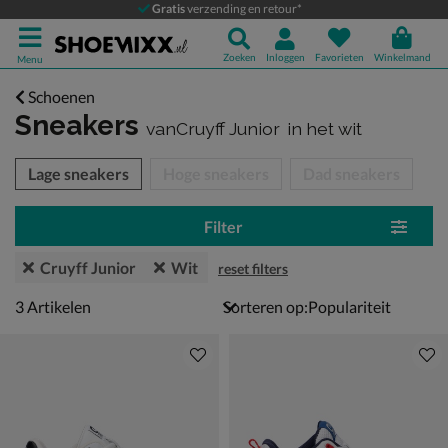
Gratis
verzending en retour*
Zoeken
Inloggen
Favorieten
Winkelmand
Menu
Schoenen
Sneakers
vanCruyff Junior
in het wit
tegorieën over
Lage sneakers
Hoge sneakers
Dad sneakers
Filter
Cruyff Junior
Wit
reset filters
3 artikelen
3
Artikelen
Sorteren op: