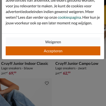
advertenties van Shoemixx, die elders getoond worden,
voor jou relevanter te maken. Je kunt de cookies voor
advertentiedoeleinden indien gewenst weigeren. Meer
weten? Lees dan verder op onze
cookiespagina
. Hier kun je
jouw voorkeur ook op een later moment nog wijzigen.
Weigeren
Accepteren
Cruyff Junior Indoor Classic
Cruyff Junior Campo Low
Lage sneakers - blauw
Lage sneakers - zwart
van € 99,99 voor € 69,99
van € 89,99 voor € 62,99
69
,
62
,
99
99
99
,
89
,
99
99