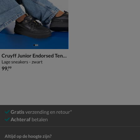
Cruyff Junior Endorsed Tennis
Lage sneakers - zwart
€ 99,99
99
,
99
Gratis
verzending en retour*
Achteraf
betalen
Altijd op de hoogte zijn?