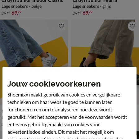
Lage sneakers - beige
Lage sneakers - grijs
van € 99,99 voor € 69,99
van € 99,99 voor € 69,99
69
,
69
,
99
99
99
,
99
,
99
99
Jouw cookievoorkeuren
Shoemixx maakt gebruik van cookies en vergelijkbare
technieken om haar website goed te kunnen laten
functioneren en om te analyseren hoe deze wordt
Cruyff Junior Fearia Futura
Cruyff Junior Fearia Futura
gebruikt. Met het accepteren van de voorwaarden wordt
Lage sneakers - wit
Lage sneakers - grijs
van € 99,99 voor € 69,99
van € 99,99 voor € 69,99
69
,
69
,
99
99
er tevens gebruik gemaakt van cookies voor
99
,
99
,
99
99
advertentiedoeleinden. Dit maakt het mogelijk om