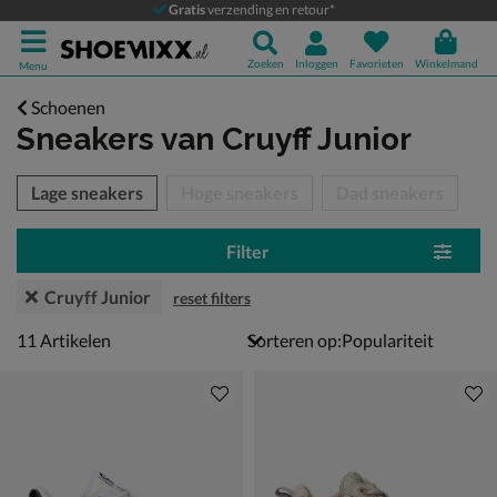
Gratis
verzending en retour*
Zoeken
Inloggen
Favorieten
Winkelmand
Menu
Schoenen
Sneakers
van Cruyff Junior
tegorieën over
Lage sneakers
Hoge sneakers
Dad sneakers
Filter
Cruyff Junior
reset filters
11 artikelen
11
Artikelen
Sorteren op: