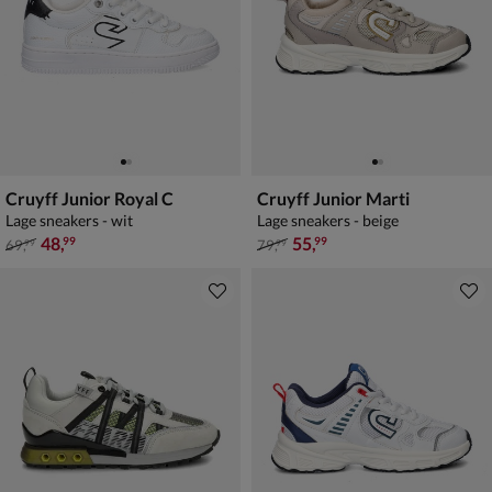
Cruyff Junior Royal C
Cruyff Junior Marti
Lage sneakers - wit
Lage sneakers - beige
van € 69,99 voor € 48,99
van € 79,99 voor € 55,99
48
,
55
,
99
99
69
,
79
,
99
99