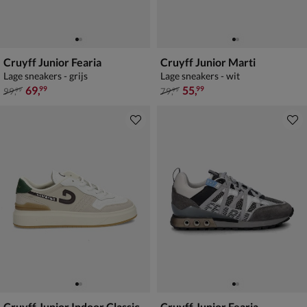
Cruyff Junior Fearia
Cruyff Junior Marti
Lage sneakers - grijs
Lage sneakers - wit
van € 99,99 voor € 69,99
van € 79,99 voor € 55,99
69
,
55
,
99
99
99
,
79
,
99
99
Cruyff Junior Indoor Classic
Cruyff Junior Fearia