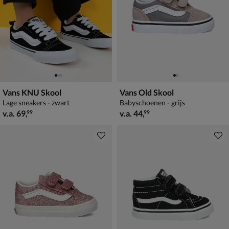
Vans KNU Skool
Vans Old Skool
Lage sneakers - zwart
Babyschoenen - grijs
vanaf € 69,99
vanaf € 44,99
v.a.
69
,
v.a.
44
,
99
99