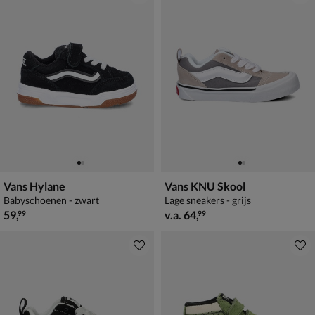
Vans Hylane
Vans KNU Skool
Babyschoenen - zwart
Lage sneakers - grijs
€ 59,99
vanaf € 64,99
59
,
v.a.
64
,
99
99