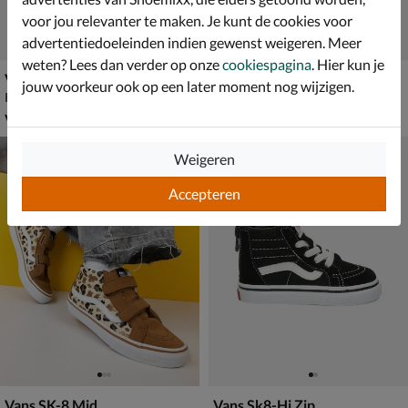
voor jou relevanter te maken. Je kunt de cookies voor
advertentiedoeleinden indien gewenst weigeren. Meer
weten? Lees dan verder op onze
cookiespagina
. Hier kun je
Vans MTE Sk8-Mid
Vans SK-8 Mid
jouw voorkeur ook op een later moment nog wijzigen.
Klittenbandschoenen - zwart
Klittenbandschoenen - grijs
vanaf € 59,99
van € 59,99 voor € 41,99
v.a.
59
,
41
,
99
99
59
,
99
Weigeren
Accepteren
Vans SK-8 Mid
Vans Sk8-Hi Zip