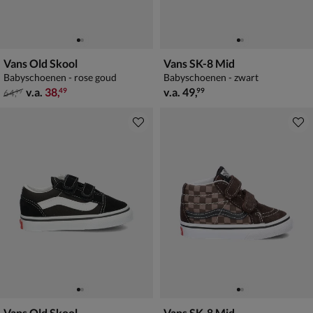
Vans Old Skool
Vans SK-8 Mid
Babyschoenen - rose goud
Babyschoenen - zwart
van € 64,99 vanaf € 38,49
vanaf € 49,99
v.a.
38
,
v.a.
49
,
49
99
64
,
99
Vans Old Skool
Vans SK-8 Mid