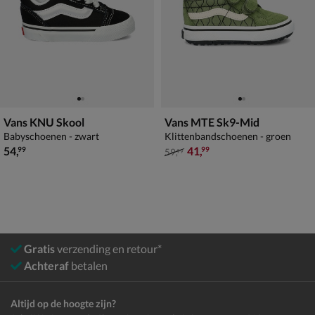
Vans KNU Skool
Vans MTE Sk9-Mid
Babyschoenen - zwart
Klittenbandschoenen - groen
€ 54,99
van € 59,99 voor € 41,99
54
,
41
,
99
99
59
,
99
Gratis
verzending en retour*
Achteraf
betalen
Altijd op de hoogte zijn?