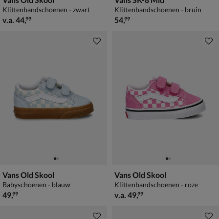
Klittenbandschoenen - zwart
Klittenbandschoenen - bruin
vanaf € 44,99
€ 54,99
v.a.
44
,
54
,
99
99
Vans Old Skool
Vans Old Skool
Babyschoenen - blauw
Klittenbandschoenen - roze
€ 49,99
vanaf € 49,99
49
,
v.a.
49
,
99
99