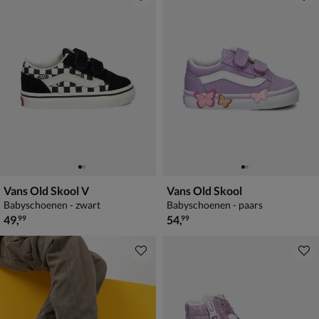
Vans Old Skool V
Vans Old Skool
Babyschoenen - zwart
Babyschoenen - paars
€ 49,99
€ 54,99
49
,
54
,
99
99