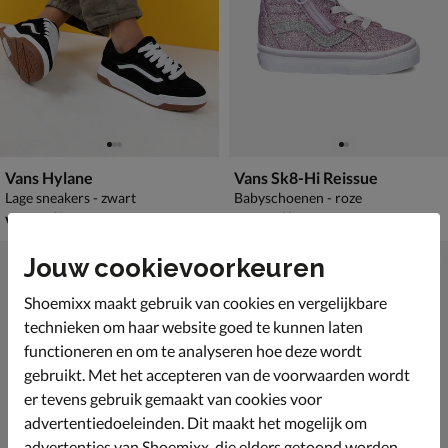
Vans Hylane
Vans Sk8-Hi Reissue
Lage sneakers - zwart
Babyschoenen - roze
vanaf € 69,99
vanaf € 59,99
v.a.
69
,
v.a.
59
,
99
99
Jouw cookievoorkeuren
Shoemixx maakt gebruik van cookies en vergelijkbare
technieken om haar website goed te kunnen laten
functioneren en om te analyseren hoe deze wordt
gebruikt. Met het accepteren van de voorwaarden wordt
er tevens gebruik gemaakt van cookies voor
advertentiedoeleinden. Dit maakt het mogelijk om
advertenties van Shoemixx, die elders getoond worden,