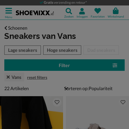
Gratis
verzending en retour*
Zoeken
Inloggen
Favorieten
Winkelmand
Menu
Schoenen
Sneakers
van Vans
tegorieën over
Lage sneakers
Hoge sneakers
Dad sneakers
Filter
Vans
reset filters
22 artikelen
22
Artikelen
Sorteren op: