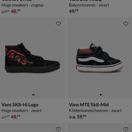
Hoge sneakers - cognac
Babyschoenen - zwart
van € 69,99 voor € 48,99
€ 49,99
48
,
49
,
99
99
69
,
99
Vans SK8-Hi Logo
Vans MTE Sk8-Mid
Hoge sneakers - zwart
Klittenbandschoenen - zwart
van € 69,99 voor € 48,99
vanaf € 59,99
48
,
v.a.
59
,
99
99
69
,
99