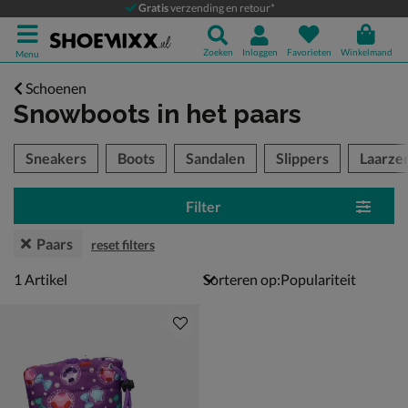
Gratis
verzending en retour*
Zoeken
Inloggen
Favorieten
Winkelmand
Menu
Schoenen
Snowboots
in het paars
tegorieën over
Sneakers
Boots
Sandalen
Slippers
Laarze
Filter
Paars
reset filters
1 artikel
1
Artikel
Sorteren op: