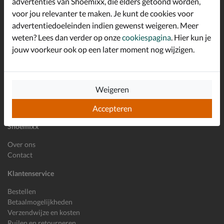
advertenties van Shoemixx, die elders getoond worden,
Schrijf je in voor de Shoemixx nieuwsbrief en ontvang €10,-
voor jou relevanter te maken. Je kunt de cookies voor
*
welkomstkorting!
advertentiedoeleinden indien gewenst weigeren. Meer
weten? Lees dan verder op onze
cookiespagina
. Hier kun je
jouw voorkeur ook op een later moment nog wijzigen.
E-mailadres
Inschrijven
Wil je ons volgen?
Weigeren
Accepteren
Shoemixx
Over ons
Contact
Klantenservice
Bestellen
Betaalmogelijkheden
Verzendwijze en kosten
Ruilen en retourneren