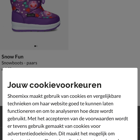
Snow Fun
Snowboots - paars
€ 49,99
49
,
99
Jouw cookievoorkeuren
Shoemixx maakt gebruik van cookies en vergelijkbare
technieken om haar website goed te kunnen laten
functioneren en om te analyseren hoe deze wordt
Gratis
verzending en retour*
gebruikt. Met het accepteren van de voorwaarden wordt
Achteraf
betalen
er tevens gebruik gemaakt van cookies voor
advertentiedoeleinden. Dit maakt het mogelijk om
Altijd op de hoogte zijn?