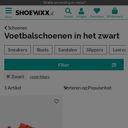
Gratis
verzending en retour*
Zoeken
Inloggen
Favorieten
Winkelmand
Menu
Schoenen
Voetbalschoenen
in het zwart
tegorieën over
Sneakers
Boots
Sandalen
Slippers
Laarze
Filter
Zwart
reset filters
1 artikel
1
Artikel
Sorteren op: