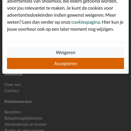
advertenties van Shoemixx, die elders getoond worden,
Schrijf je in voor de Shoemixx nieuwsbrief en ontvang €10,-
voor jou relevanter te maken. Je kunt de cookies voor
*
welkomstkorting!
advertentiedoeleinden indien gewenst weigeren. Meer
weten? Lees dan verder op onze
cookiespagina
. Hier kun je
jouw voorkeur ook op een later moment nog wijzigen.
E-mailadres
Inschrijven
Wil je ons volgen?
Weigeren
Accepteren
Shoemixx
Over ons
Contact
Klantenservice
Bestellen
Betaalmogelijkheden
Verzendwijze en kosten
Ruilen en retourneren