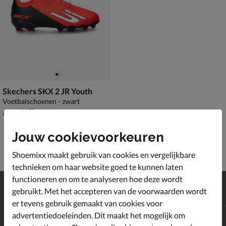
Skechers SKX 2 JR Youth
Voetbalschoenen - zwart
van € 49,99 voor € 34,99
34
,
99
49
,
99
Jouw cookievoorkeuren
Shoemixx maakt gebruik van cookies en vergelijkbare
technieken om haar website goed te kunnen laten
functioneren en om te analyseren hoe deze wordt
Gratis
verzending en retour*
gebruikt. Met het accepteren van de voorwaarden wordt
Achteraf
betalen
er tevens gebruik gemaakt van cookies voor
advertentiedoeleinden. Dit maakt het mogelijk om
Altijd op de hoogte zijn?