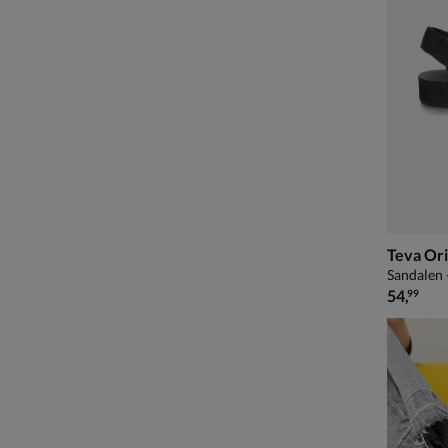
Teva Ori
Sandalen 
€ 54,99
54
,
99