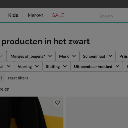
Kids
Merken
SALE
s producten
in het zwart
Meisjes of jongens?
Merk
Schoenmaat
Prijs
al
Voering
Sluiting
Uitneembaar voetbed
t
reset filters
kelen
kelen