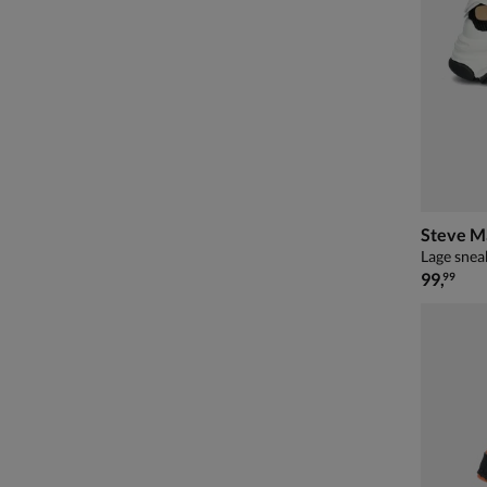
Steve M
Lage snea
€ 99,99
99
,
99