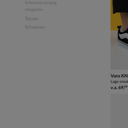
Schoenverzorging
Inlegzolen
Tassen
Schaatsen
Vans KN
Lage snea
vanaf € 
v.a.
69
,
99