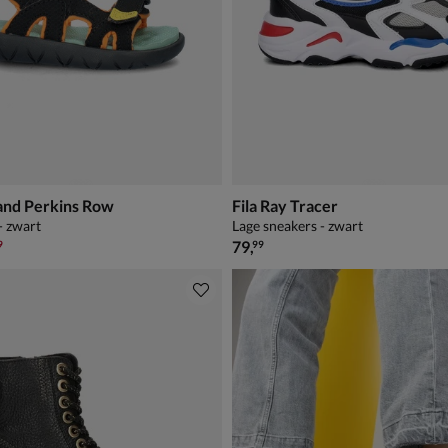
and Perkins Row
Fila Ray Tracer
- zwart
Lage sneakers - zwart
,99 voor € 31,49
€ 79,99
79
,
9
99