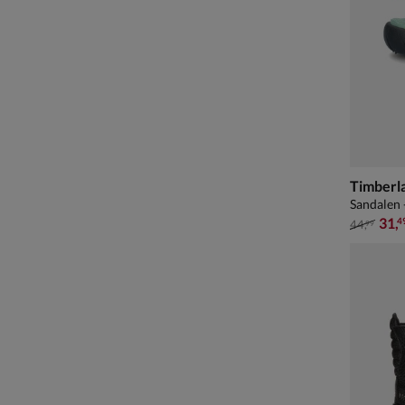
Timberl
Sandalen 
van € 44
31
,
4
44
,
99