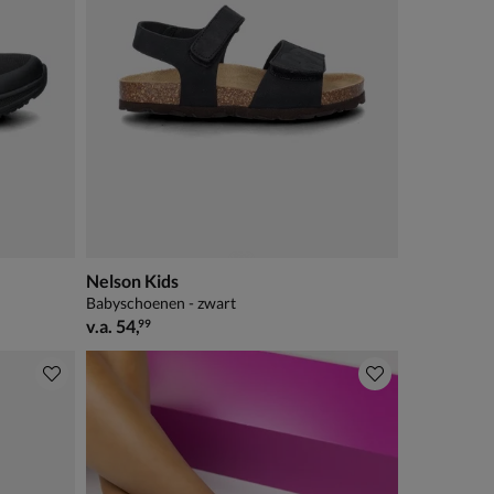
Nelson Kids
Babyschoenen - zwart
vanaf € 54,99
v.a.
54
,
99