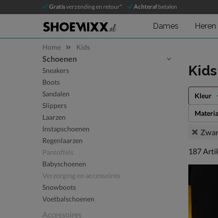
Gratis
verzending en retour*
Achteraf
betalen
Dames
Heren
Home
Kids
Schoenen
Sla categorieën over
Kid
Sneakers
Boots
Sandalen
Kleur
Slippers
Materia
Laarzen
Instapschoenen
Zwar
Regenlaarzen
187 arti
187
Arti
Pantoffels
Babyschoenen
Verzorging en accessoires
Snowboots
Voetbalschoenen
Accessoires