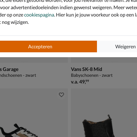
 voor advertentiedoeleinden indien gewenst weigeren. Meer wete
der op onze
cookiespagina
. Hier kun je jouw voorkeur ook op een l
nog wijzigen.
Accepteren
Weigeren
s Garage
Vans SK-8 Mid
ndschoenen - zwart
Babyschoenen - zwart
vanaf € 49,99
v.a.
49
,
99