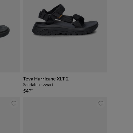
Teva Hurricane XLT 2
Sandalen - zwart
€ 54,99
54
,
99