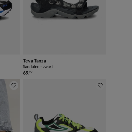
Teva Tanza
Sandalen - zwart
€ 69,99
69
,
99