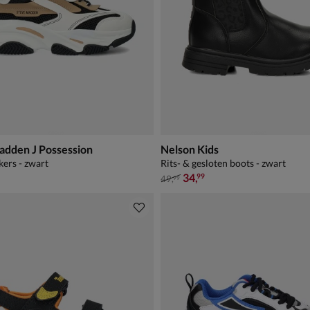
adden J Possession
Nelson Kids
kers - zwart
Rits- & gesloten boots - zwart
van € 49,99 voor € 34,99
34
,
99
49
,
99