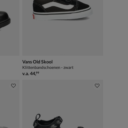
Vans Old Skool
Klittenbandschoenen - zwart
vanaf € 44,99
v.a.
44
,
99