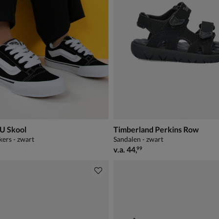
U Skool
Timberland Perkins Row
kers - zwart
Sandalen - zwart
69,99
vanaf € 44,99
v.a.
44
,
99