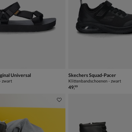
ginal Universal
Skechers Squad-Pacer
- zwart
Klittenbandschoenen - zwart
€ 49,99
49
,
99