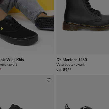
cott Wick Kids
Dr. Martens 1460
kers - zwart
Veterboots - zwart
,99 voor € 14,99
vanaf € 89,99
v.a.
89
,
9
99