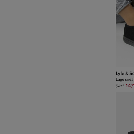
Lyle & S
Lage snea
van € 54
14
,
9
54
,
99