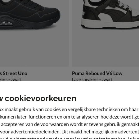
s Street Uno
Puma Rebound V6 Low
kers - zwart
Lage sneakers - zwart
van € 49,99 voor € 34,99
34
,
99
49
,
99
w cookievoorkeuren
x maakt gebruik van cookies en vergelijkbare technieken om haar
 kunnen laten functioneren en om te analyseren hoe deze wordt ge
 accepteren van de voorwaarden wordt er tevens gebruik gemaak
 voor advertentiedoeleinden. Dit maakt het mogelijk om advertent
x, die elders getoond worden, voor jou relevanter te maken. Je ku