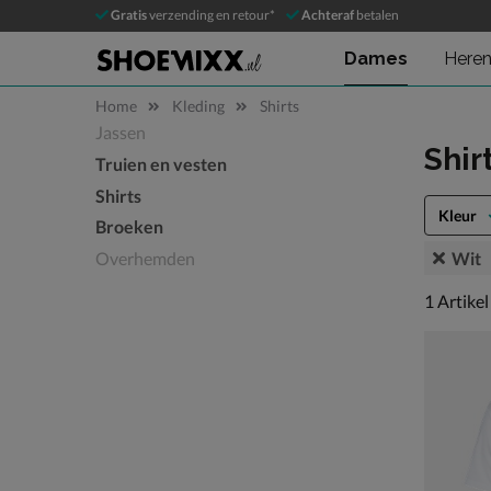
Gratis
verzending en retour*
Achteraf
betalen
Dames
Here
Home
Kleding
Shirts
Jassen
Sla categorieën over
Shir
Truien en vesten
Shirts
Kleur
Broeken
Wit
Overhemden
1 artikel
1
Artikel