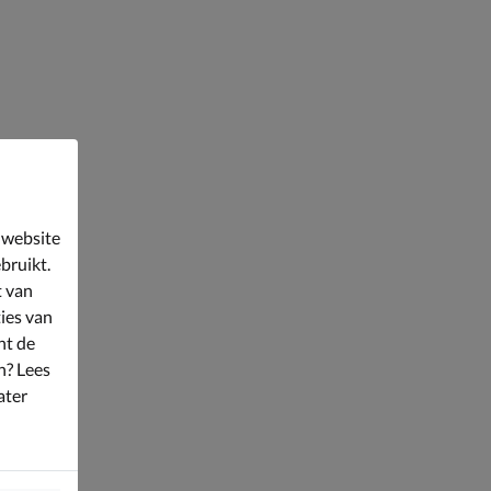
 website
bruikt.
t van
ies van
nt de
n? Lees
ater