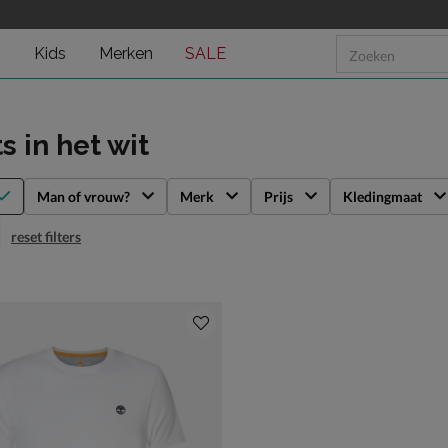
n
Kids
Merken
SALE
ts
in het wit
Man of vrouw?
Merk
Prijs
Kledingmaat
reset filters