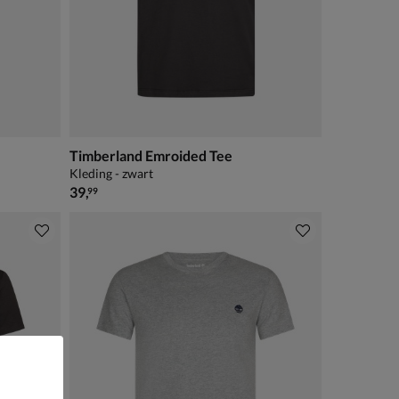
Timberland Emroided Tee
Kleding - zwart
€ 39,99
39
,
99