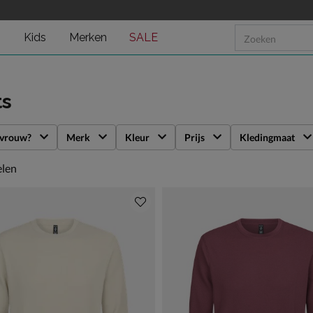
n
Kids
Merken
SALE
ts
 vrouw?
Merk
Kleur
Prijs
Kledingmaat
len
elen