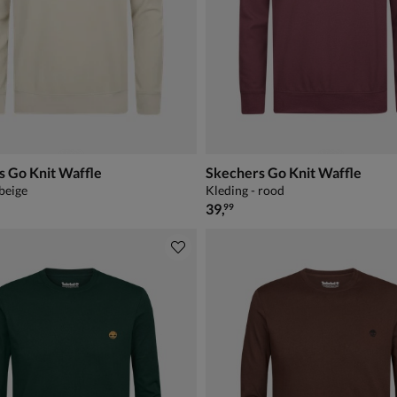
s Go Knit Waffle
Skechers Go Knit Waffle
 beige
Kleding - rood
€ 39,99
39
,
99