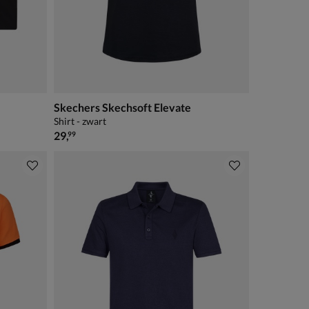
Skechers Skechsoft Elevate
Shirt - zwart
€ 29,99
29
,
99