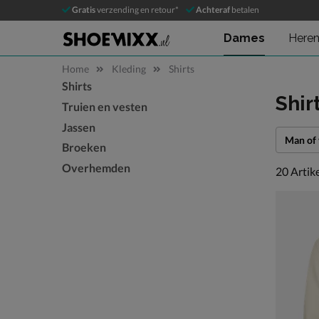
Gratis
verzending en retour*
Achteraf
betalen
Dames
Here
Home
Kleding
Shirts
Shirts
Sla categorieën over
Shir
Truien en vesten
Jassen
Man of
Broeken
Overhemden
20 artike
20
Artik