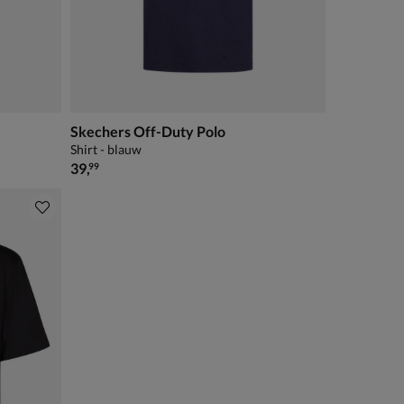
Skechers Off-Duty Polo
Shirt - blauw
€ 39,99
39
,
99