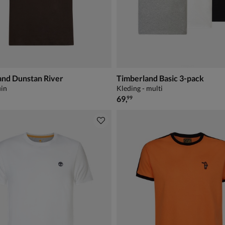
and Dunstan River
Timberland Basic 3-pack
uin
Kleding - multi
€ 69,99
69
,
99