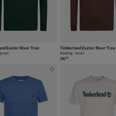
nd Exeter River Tree
Timberland Exeter River Tree
 groen
Kleding - bruin
€ 34,99
34
,
99