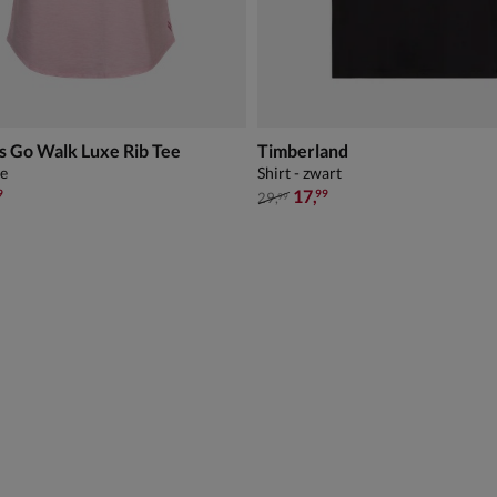
s Go Walk Luxe Rib Tee
Timberland
ze
Shirt - zwart
,99 voor € 20,99
van € 29,99 voor € 17,99
17
,
9
99
29
,
99