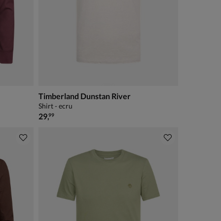
Timberland Dunstan River
Shirt - ecru
€ 29,99
29
,
99