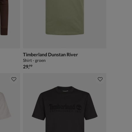
Timberland Dunstan River
Shirt - groen
€ 29,99
29
,
99