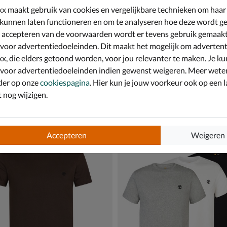
x maakt gebruik van cookies en vergelijkbare technieken om haar
 kunnen laten functioneren en om te analyseren hoe deze wordt ge
 accepteren van de voorwaarden wordt er tevens gebruik gemaak
 voor advertentiedoeleinden. Dit maakt het mogelijk om advertent
x, die elders getoond worden, voor jou relevanter te maken. Je ku
 voor advertentiedoeleinden indien gewenst weigeren. Meer wete
der op onze
cookiespagina
. Hier kun je jouw voorkeur ook op een l
and Northwood Tree Logo
Timberland Dunstan River
nog wijzigen.
 groen
Shirt - zwart
€ 29,99
29
,
99
Accepteren
Weigeren