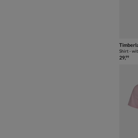
Timberl
Shirt - wit
€ 29,99
29
,
99