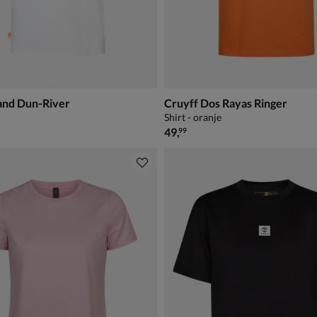
and Dun-River
Cruyff Dos Rayas Ringer
Shirt - oranje
€ 49,99
49
,
99