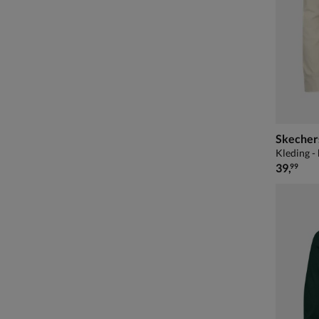
Skecher
Kleding -
€ 39,99
39
,
99