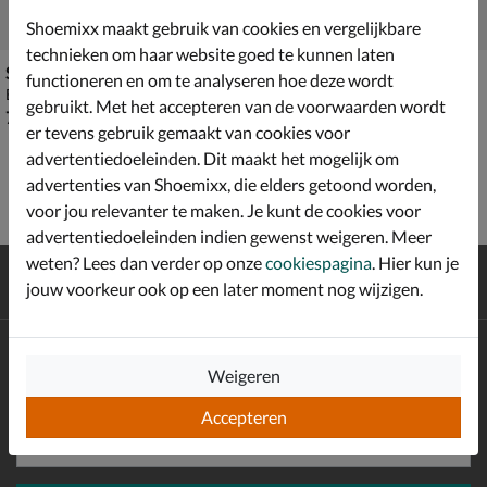
Shoemixx maakt gebruik van cookies en vergelijkbare
technieken om haar website goed te kunnen laten
Shoesme
Shoesme
functioneren en om te analyseren hoe deze wordt
Babyschoenen - goud
Babyschoenen - goud
gebruikt. Met het accepteren van de voorwaarden wordt
€ 79,99
€ 64,99
79
,
64
,
99
99
er tevens gebruik gemaakt van cookies voor
advertentiedoeleinden. Dit maakt het mogelijk om
advertenties van Shoemixx, die elders getoond worden,
voor jou relevanter te maken. Je kunt de cookies voor
advertentiedoeleinden indien gewenst weigeren. Meer
weten? Lees dan verder op onze
cookiespagina
. Hier kun je
Gratis
verzending en retour*
jouw voorkeur ook op een later moment nog wijzigen.
Achteraf
betalen
Altijd op de hoogte zijn?
Weigeren
Schrijf je in voor de Shoemixx nieuwsbrief en ontvang €10,-
*
welkomstkorting!
Accepteren
E-mailadres