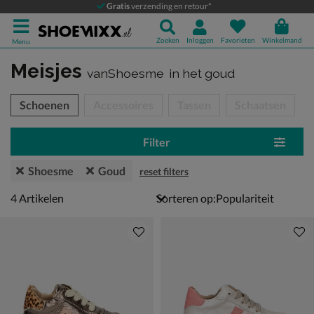
Gratis
verzending en retour*
Zoeken
Inloggen
Favorieten
Winkelmand
Menu
Meisjes
vanShoesme
in het goud
tegorieën over
Schoenen
Accessoires
Tassen
Schaatsen
Filter
Shoesme
Goud
reset filters
4 artikelen
4
Artikelen
Sorteren op: