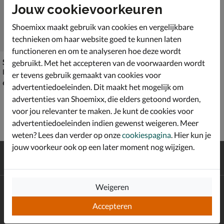
Jouw cookievoorkeuren
Shoemixx maakt gebruik van cookies en vergelijkbare
technieken om haar website goed te kunnen laten
functioneren en om te analyseren hoe deze wordt
Shoesme
gebruikt. Met het accepteren van de voorwaarden wordt
Babyschoenen - goud
er tevens gebruik gemaakt van cookies voor
€ 64,99
64
,
99
advertentiedoeleinden. Dit maakt het mogelijk om
advertenties van Shoemixx, die elders getoond worden,
voor jou relevanter te maken. Je kunt de cookies voor
advertentiedoeleinden indien gewenst weigeren. Meer
weten? Lees dan verder op onze
cookiespagina
. Hier kun je
jouw voorkeur ook op een later moment nog wijzigen.
Gratis
verzending en retour*
Achteraf
betalen
Weigeren
Altijd op de hoogte zijn?
Schrijf je in voor de Shoemixx nieuwsbrief en ontvang €10,-
Accepteren
*
welkomstkorting!