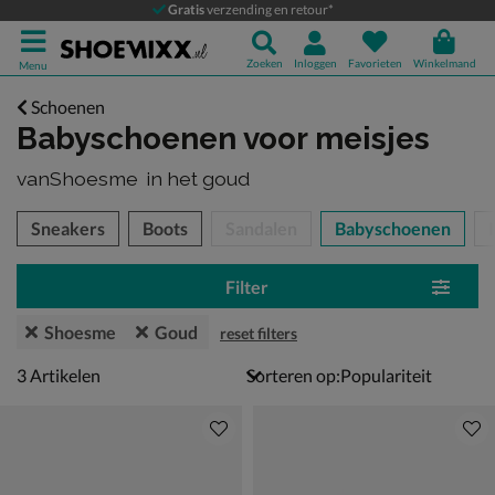
Gratis
verzending en retour*
Zoeken
Inloggen
Favorieten
Winkelmand
Menu
Schoenen
Babyschoenen voor meisjes
vanShoesme
in het goud
tegorieën over
Sneakers
Boots
Sandalen
Babyschoenen
Filter
Shoesme
Goud
reset filters
3 artikelen
3
Artikelen
Sorteren op: