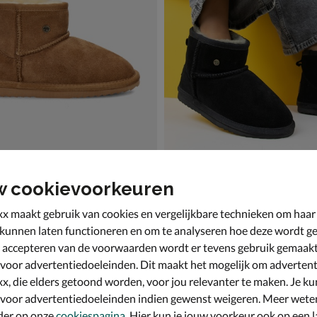
w cookievoorkeuren
 Australia Wallaby
Warmbat Australia Wallaby
boots - cognac
Gevoerde boots - zwart
x maakt gebruik van cookies en vergelijkbare technieken om haar
€ 79,99
79
,
99
 kunnen laten functioneren en om te analyseren hoe deze wordt ge
 accepteren van de voorwaarden wordt er tevens gebruik gemaak
 voor advertentiedoeleinden. Dit maakt het mogelijk om advertent
x, die elders getoond worden, voor jou relevanter te maken. Je ku
 voor advertentiedoeleinden indien gewenst weigeren. Meer wete
der op onze
cookiespagina
. Hier kun je jouw voorkeur ook op een l