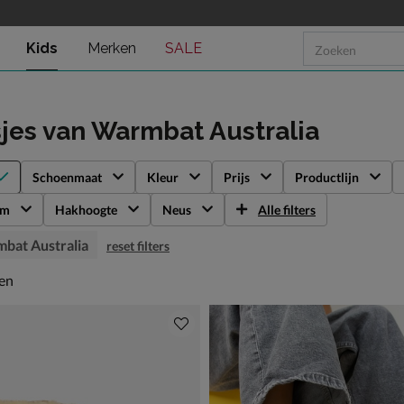
Kids
Merken
SALE
sjes
van Warmbat Australia
Schoenmaat
Kleur
Prijs
Productlijn
rm
Hakhoogte
Neus
Alle filters
bat Australia
reset filters
en
len