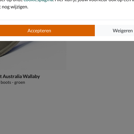
nog wijzigen.
Accepteren
Weigeren
 Australia Wallaby
boots - groen