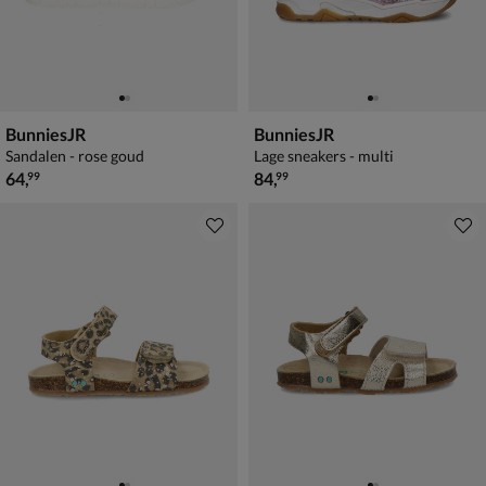
BunniesJR
BunniesJR
Sandalen - rose goud
Lage sneakers - multi
€ 64,99
€ 84,99
64
,
84
,
99
99