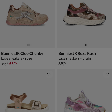
BunniesJR Cleo Chunky
BunniesJR Reza Rush
Lage sneakers - roze
Lage sneakers - bruin
van € 79,99 voor € 55,99
€ 89,99
55
,
89
,
99
99
79
,
99