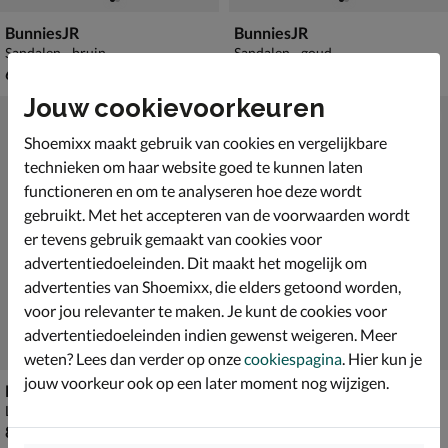
BunniesJR
BunniesJR
Sandalen - bruin
Sandalen - goud
€ 64,99
€ 64,99
64
,
64
,
99
99
Jouw cookievoorkeuren
Shoemixx maakt gebruik van cookies en vergelijkbare
technieken om haar website goed te kunnen laten
functioneren en om te analyseren hoe deze wordt
gebruikt. Met het accepteren van de voorwaarden wordt
er tevens gebruik gemaakt van cookies voor
advertentiedoeleinden. Dit maakt het mogelijk om
advertenties van Shoemixx, die elders getoond worden,
voor jou relevanter te maken. Je kunt de cookies voor
advertentiedoeleinden indien gewenst weigeren. Meer
weten? Lees dan verder op onze
cookiespagina
. Hier kun je
jouw voorkeur ook op een later moment nog wijzigen.
BunniesJR
BunniesJR
Lage sneakers - bruin
Lage sneakers - paars
€ 84,99
€ 89,99
84
,
89
,
99
99