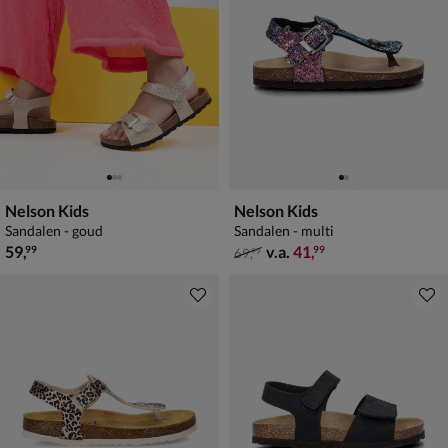
Nelson Kids
Nelson Kids
Sandalen - goud
Sandalen - multi
€ 59,99
van € 69,99 vanaf € 41,99
59
,
v.a.
41
,
99
99
69
,
99