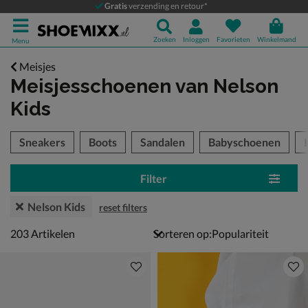
Gratis
verzending en retour*
Zoeken
Inloggen
Favorieten
Winkelmand
Menu
Meisjes
Meisjesschoenen
van Nelson
Kids
tegorieën over
Sneakers
Boots
Sandalen
Babyschoenen
Filter
Nelson Kids
reset filters
203 artikelen
203
Artikelen
Sorteren op: