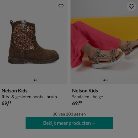
Nelson Kids
Nelson Kids
Rits- & gesloten boots - bruin
Sandalen - beige
€ 69,99
€ 69,99
69
,
69
,
99
99
30
van
203 gezien
Bekijk meer producten