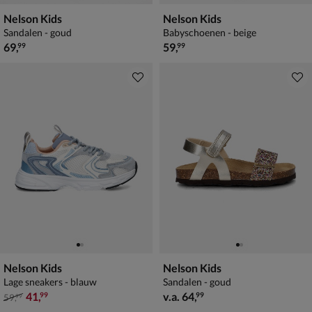
Nelson Kids
Nelson Kids
Sandalen - goud
Babyschoenen - beige
€ 69,99
€ 59,99
69
,
59
,
99
99
Nelson Kids
Nelson Kids
Lage sneakers - blauw
Sandalen - goud
van € 59,99 voor € 41,99
vanaf € 64,99
41
,
v.a.
64
,
99
99
59
,
99