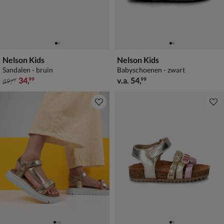
Nelson Kids
Nelson Kids
Sandalen - bruin
Babyschoenen - zwart
van € 49,99 voor € 34,99
vanaf € 54,99
34
,
v.a.
54
,
99
99
49
,
99