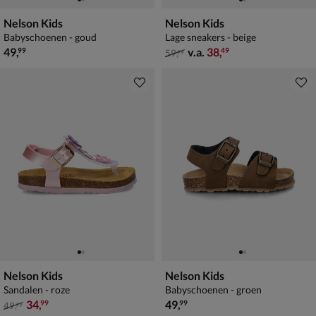
Nelson Kids
Nelson Kids
Babyschoenen - goud
Lage sneakers - beige
€ 49,99
van € 59,99 vanaf € 38,49
49
,
v.a.
38
,
99
49
59
,
99
Nelson Kids
Nelson Kids
Sandalen - roze
Babyschoenen - groen
van € 49,99 voor € 34,99
€ 49,99
34
,
49
,
99
99
49
,
99