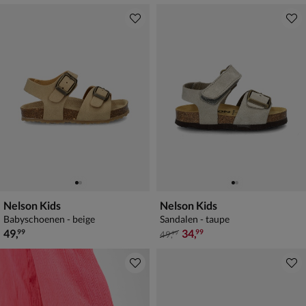
Nelson Kids
Nelson Kids
Babyschoenen - beige
Sandalen - taupe
€ 49,99
van € 49,99 voor € 34,99
49
,
34
,
99
99
49
,
99