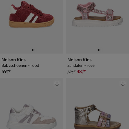
Nelson Kids
Nelson Kids
Babyschoenen - rood
Sandalen - roze
€ 59,99
van € 69,99 voor € 48,99
59
,
48
,
99
99
69
,
99