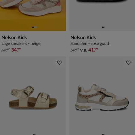
Nelson Kids
Nelson Kids
Lage sneakers - beige
Sandalen - rose goud
van € 49,99 voor € 34,99
van € 69,99 vanaf € 41,99
34
,
v.a.
41
,
99
99
49
,
69
,
99
99