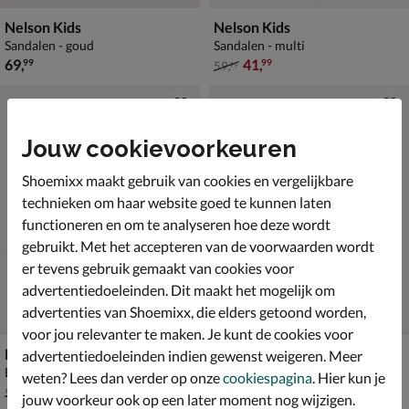
Nelson Kids
Nelson Kids
Sandalen - goud
Sandalen - multi
€ 69,99
van € 59,99 voor € 41,99
69
,
41
,
99
99
59
,
99
Jouw cookievoorkeuren
Shoemixx maakt gebruik van cookies en vergelijkbare
technieken om haar website goed te kunnen laten
functioneren en om te analyseren hoe deze wordt
gebruikt. Met het accepteren van de voorwaarden wordt
er tevens gebruik gemaakt van cookies voor
advertentiedoeleinden. Dit maakt het mogelijk om
advertenties van Shoemixx, die elders getoond worden,
voor jou relevanter te maken. Je kunt de cookies voor
Nelson Kids
Nelson Kids
advertentiedoeleinden indien gewenst weigeren. Meer
Lage sneakers - zilver
Babyschoenen - bruin
weten? Lees dan verder op onze
cookiespagina
. Hier kun je
van € 59,99 vanaf € 38,49
€ 49,99
v.a.
38
,
49
,
49
99
59
,
99
jouw voorkeur ook op een later moment nog wijzigen.