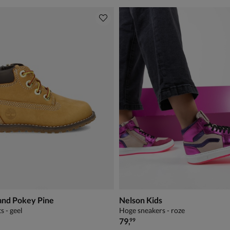
and Pokey Pine
Nelson Kids
s - geel
Hoge sneakers - roze
€ 79,99
79
,
99