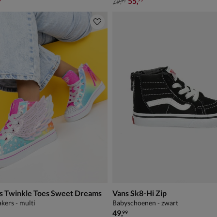
,99 voor € 48,99
van € 79,99 voor € 55,99
55
,
79
,
99
s Twinkle Toes Sweet Dreams
Vans Sk8-Hi Zip
kers - multi
Babyschoenen - zwart
€ 49,99
49
,
99