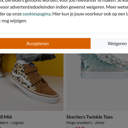
,99 vanaf € 48,99
vanaf € 79,99
48
,
v.a.
79
,
99
99
 voor advertentiedoeleinden indien gewenst weigeren. Meer wete
der op onze
cookiespagina
. Hier kun je jouw voorkeur ook op een l
nog wijzigen.
Accepteren
Weigeren
-8 Mid
Skechers Twinkle Toes
kers - cognac
Hoge sneakers - zilver
9
99