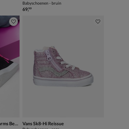
Babyschoenen - bruin
€ 69,99
69
,
99
Skechers S-Lights Twinkle Charms Bestie
Vans Sk8-Hi Reissue