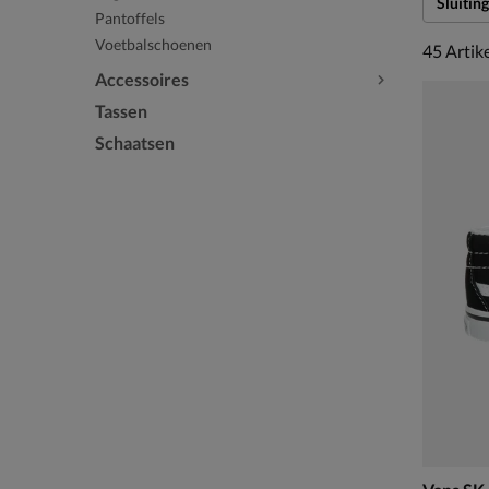
Sluiting
Pantoffels
Voetbalschoenen
45 artike
45
Artik
Accessoires
Tassen
Schaatsen