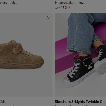
kers - beige
Hoge sneakers - roze
van € 74,99 voor € 52,49
52
,
49
74
,
99
Kids