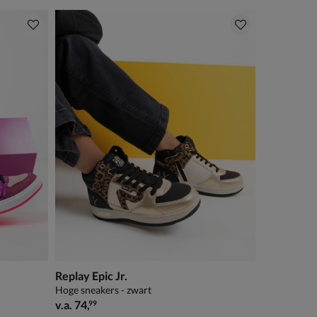
Replay Epic Jr.
Hoge sneakers - zwart
vanaf € 74,99
v.a.
74
,
99