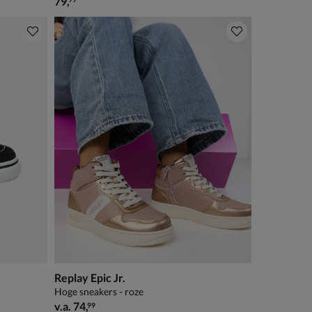
€ 79,99
79
,
Replay Epic Jr.
Hoge sneakers - roze
vanaf € 74,99
v.a.
74
,
99