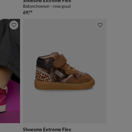
Shoesme Extreme Flex
Babyschoenen - rose goud
€ 69,99
69
,
99
Shoesme Extreme Flex