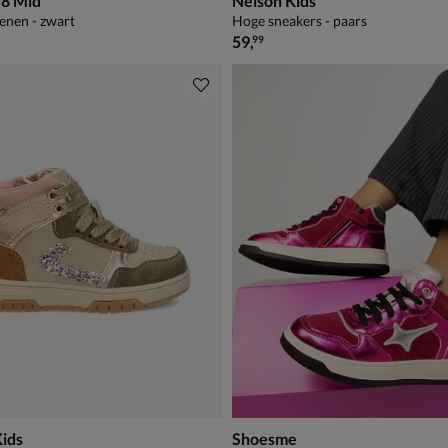
-8 Mid
Nelson Kids
enen - zwart
Hoge sneakers - paars
49,99
€ 59,99
59
,
99
Kids
Shoesme