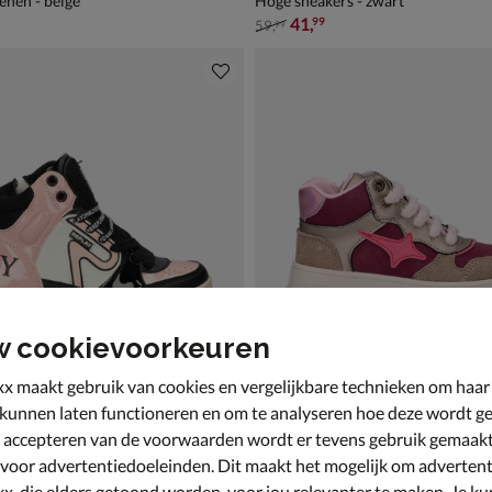
nen - beige
Hoge sneakers - zwart
van € 59,99 voor € 41,99
41
,
99
59
,
99
w cookievoorkeuren
x maakt gebruik van cookies en vergelijkbare technieken om haar
 kunnen laten functioneren en om te analyseren hoe deze wordt ge
 accepteren van de voorwaarden wordt er tevens gebruik gemaak
pic Jr.
Shoesme
 voor advertentiedoeleinden. Dit maakt het mogelijk om advertent
kers - zwart
Hoge sneakers - multi
x, die elders getoond worden, voor jou relevanter te maken. Je ku