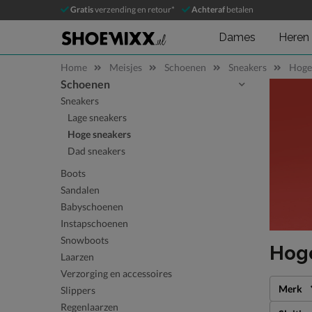
Gratis
verzending en retour*
Achteraf
betalen
Dames
Heren
Home
Meisjes
Schoenen
Sneakers
Hoge 
Schoenen
Sla categorieën over
Sneakers
Lage sneakers
Hoge sneakers
Dad sneakers
Boots
Sandalen
Babyschoenen
Instapschoenen
Snowboots
Hoge
Laarzen
Verzorging en accessoires
Merk
Slippers
Regenlaarzen