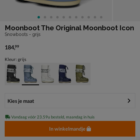
Moonboot The Original Moonboot Icon
Snowboots - grijs
184
,
99
€ 184,99
Kleur: grijs
Vandaag vóór 23.59u besteld, maandag in huis
In winkelmandje