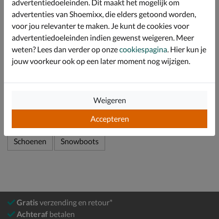
advertentiedoeleinden. Dit maakt het mogelijk om
De rubberen loopzool is gripvast zodat je ook op
advertenties van Shoemixx, die elders getoond worden,
gladde ondergronden stabiel staat.
voor jou relevanter te maken. Je kunt de cookies voor
Beschikbaar in de maten 35/38, 39/41, 42/44 en 45/47.
advertentiedoeleinden indien gewenst weigeren. Meer
weten? Lees dan verder op onze
cookiespagina
. Hier kun je
jouw voorkeur ook op een later moment nog wijzigen.
Specificaties
Over Moonboot The Original
Weigeren
Bekijk meer
Accepteren
Schoenen
Snowboots
Gratis
verzending en retour*
Achteraf
betalen