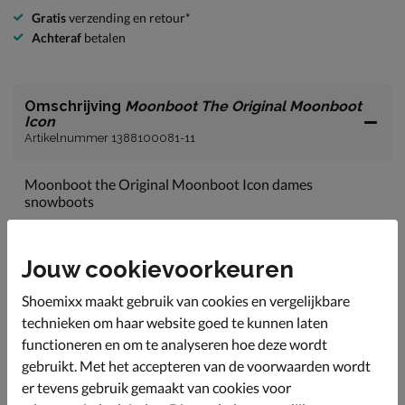
Gratis
verzending en retour*
Achteraf
betalen
Omschrijving
Moonboot The Original Moonboot
Icon
Artikelnummer 1388100081-11
Moonboot the Original Moonboot Icon dames
snowboots
De boot is geïnspireerd door de maanlanding in 1969
en het ontwerp is gebaseerd op hightech
astronautenuitrusting.
Jouw cookievoorkeuren
Uitgevoerd in een combinatie van stevig nylon en
Shoemixx maakt gebruik van cookies en vergelijkbare
imitatieleern.
technieken om haar website goed te kunnen laten
Gevoerd met textiel wat soepel en zacht aanvoelt. De
functioneren en om te analyseren hoe deze wordt
boot is ook gewatteerd wat warmte isoleert en kou
gebruikt. Met het accepteren van de voorwaarden wordt
buiten houdt.
er tevens gebruik gemaakt van cookies voor
Met de veters kun je de pasvorm iets aanpassen.