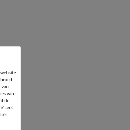
 website
bruikt.
t van
ies van
nt de
n? Lees
ater