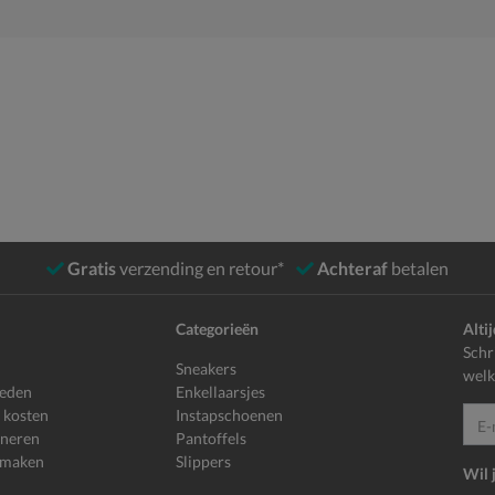
Gratis
verzending en retour*
Achteraf
betalen
Categorieën
Alti
Schr
Sneakers
welk
heden
Enkellaarsjes
 kosten
Instapschoenen
E-mailadr
rneren
Pantoffels
 maken
Slippers
Wil 