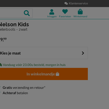
Klantenservice
Inloggen
Favorieten
Winkelmand
Nelson Kids
eterboots - zwart
79
,
99
 79,99
Kies je maat
Vandaag vóór 23.00u besteld, morgen in huis
In winkelmandje
Gratis
verzending en retour*
Achteraf
betalen