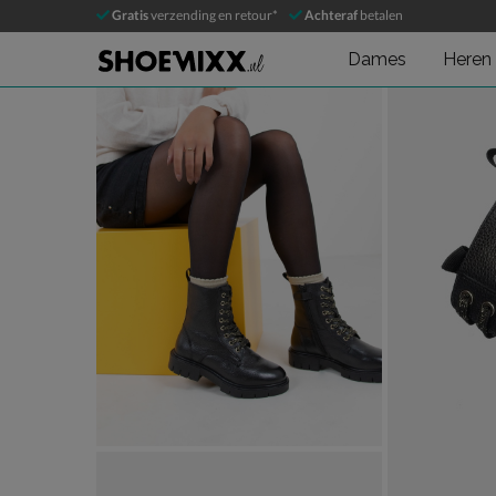
Nelson Kids
Gratis
verzending en retour*
Achteraf
betalen
Veterboots
Dames
Heren
Product media galerij