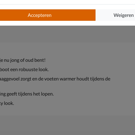
Accepteren
Weigeren
je nu jong of oud bent!
e boot een robuuste look.
aggevoel zorgt en de voeten warmer houdt tijdens de
g geeft tijdens het lopen.
y look.