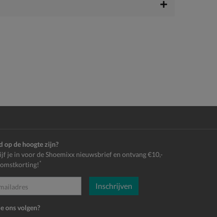
jd op de hoogte zijn?
ijf je in voor de Shoemixx nieuwsbrief en ontvang €10,-
*
omstkorting!
Inschrijven
es
je ons volgen?