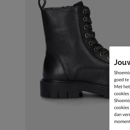
Jou
Shoemix
goed te
Met het
cookies
Shoemix
cookies
dan ver
moment 