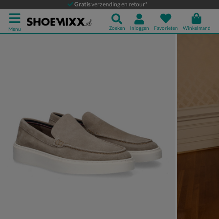
Nelson
Gratis
verzending en retour*
Mocassins & loafers
Zoeken
Inloggen
Favorieten
Winkelmand
Menu
Product media galerij