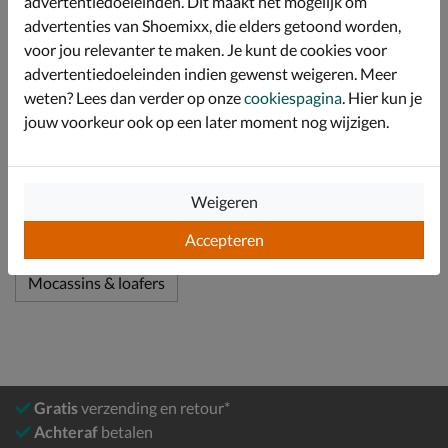
advertentiedoeleinden. Dit maakt het mogelijk om
zool geeft een sportieve touch aan deze klassieke
advertenties van Shoemixx, die elders getoond worden,
schoen.
voor jou relevanter te maken. Je kunt de cookies voor
advertentiedoeleinden indien gewenst weigeren. Meer
Specificaties
weten? Lees dan verder op onze
cookiespagina
. Hier kun je
jouw voorkeur ook op een later moment nog wijzigen.
Over Nelson
Bekijk meer
Weigeren
Accepteren
Heren
Schoenen
Instapschoenen
Mocassins & loafers
Gratis
verzending en retour*
Achteraf
betalen