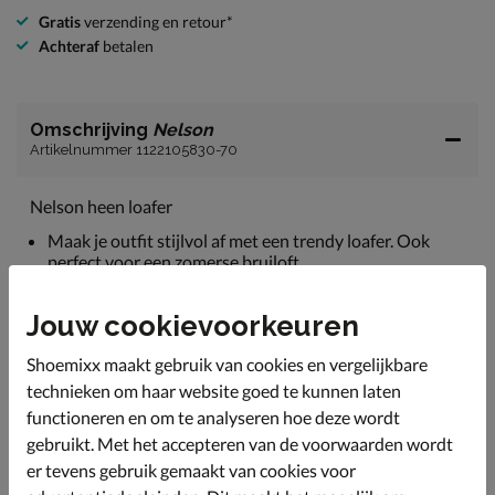
Gratis
verzending en retour*
Achteraf
betalen
Omschrijving
Nelson
Artikelnummer 1122105830-70
Nelson heen loafer
Maak je outfit stijlvol af met een trendy loafer. Ook
perfect voor een zomerse bruiloft.
Uitgevoerd in suède. Deze soepele leersoort vormt zich
mooi om de voet en neemt een comfortabele pasvorm
Jouw cookievoorkeuren
aan.
Shoemixx maakt gebruik van cookies en vergelijkbare
Gevoerd met leer. Dankzij het ademend vermogen van
technieken om haar website goed te kunnen laten
leer blijven de voeten op aangename temperatuur.
functioneren en om te analyseren hoe deze wordt
Voorzien van een leren voetbed met foam onderlaag.
gebruikt. Met het accepteren van de voorwaarden wordt
Hierdoor ervaar je een fijne demping tijdens het lopen.
er tevens gebruik gemaakt van cookies voor
Afgewerkt met gripvaste rubberen loopzool. De witte