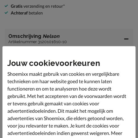
Gratis
verzending en retour*
Achteraf
betalen
Omschrijving
Nelson
Artikelnummer 3120101610-10
Nelson heren riem
Jouw cookievoorkeuren
Een riem maakt je hele look compleet. Deze strakke
riem past bij zowel casual als formelere looks.
Shoemixx maakt gebruik van cookies en vergelijkbare
technieken om haar website goed te kunnen laten
Gemaakt van suède wat een luxe uitstraling geeft.
functioneren en om te analyseren hoe deze wordt
Wij adviseren leren riemen af en toe te behandelen met
gebruikt. Met het accepteren van de voorwaarden wordt
een leerverzorging. Zo blijft de kleur mooier en het
er tevens gebruik gemaakt van cookies voor
materiaal behoud zijn flexibiliteit.
advertentiedoeleinden. Dit maakt het mogelijk om
advertenties van Shoemixx, die elders getoond worden,
Specificaties
voor jou relevanter te maken. Je kunt de cookies voor
advertentiedoeleinden indien gewenst weigeren. Meer