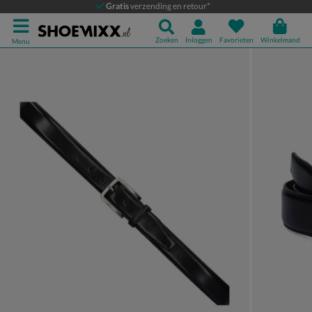
Nelson
Gratis
verzending en retour*
Riem
Zoeken
Inloggen
Favorieten
Winkelmand
Menu
Product media galerij