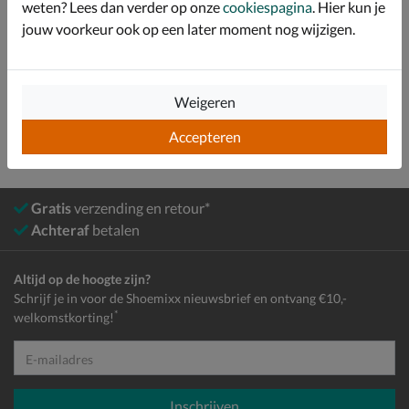
Over Nelson
weten? Lees dan verder op onze
cookiespagina
. Hier kun je
jouw voorkeur ook op een later moment nog wijzigen.
Bekijk meer
Heren
Accessoires
Riemen
Weigeren
Accepteren
Gratis
verzending en retour*
Achteraf
betalen
Altijd op de hoogte zijn?
Schrijf je in voor de Shoemixx nieuwsbrief en ontvang €10,-
*
welkomstkorting!
E-mailadres
Inschrijven