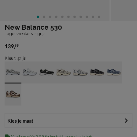
New Balance 530
Lage sneakers - grijs
139
,
99
€ 139,99
Kleur: grijs
Vandaag vóór 23.59u besteld, maandag in huis