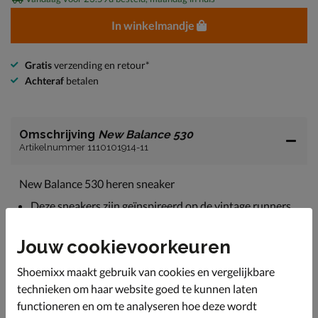
In winkelmandje
Gratis
verzending en retour*
Achteraf
betalen
Omschrijving
New Balance 530
Artikelnummer 1110101914-11
New Balance 530 heren sneaker
Deze sneakers zijn geïnspireerd op de vintage runners
uit de jaren '70 en zijn perfect voor een sportieve
levensstijl en look.
Jouw cookievoorkeuren
Uitgevoerd in een combinatie van imitatieleer en mesh-
textiel. Hierdoor kan warmte snel afgevoerd worden en
Shoemixx maakt gebruik van cookies en vergelijkbare
heeft de schoen ene goede doorademing.
technieken om haar website goed te kunnen laten
Gevoerd met zacht textiel en voorzien van een
functioneren en om te analyseren hoe deze wordt
gewatteerde enkelkraag voor meer comfort rond de