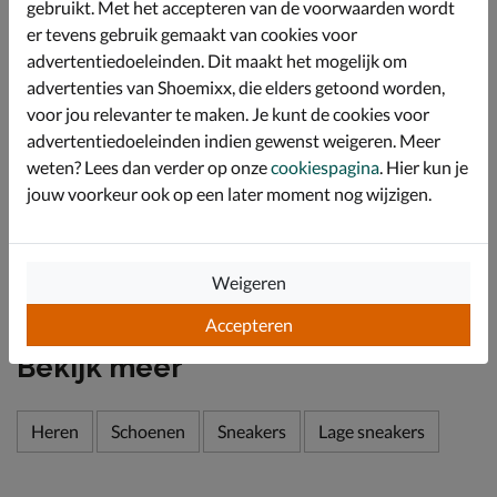
gebruikt. Met het accepteren van de voorwaarden wordt
hiel en enkel.
er tevens gebruik gemaakt van cookies voor
Bevat een geperforeerd foam-voetbed voor goede
advertentiedoeleinden. Dit maakt het mogelijk om
demping. De perforatie biedt een goede warmte-en
advertenties van Shoemixx, die elders getoond worden,
vochtafvoer waardoor je een goed voetklimaat ervaart.
voor jou relevanter te maken. Je kunt de cookies voor
Afgewerkt met de innovatieve Abzorb-loopzool. Deze
advertentiedoeleinden indien gewenst weigeren. Meer
vangt de schokken waardoor de voeten minder snel
weten? Lees dan verder op onze
cookiespagina
. Hier kun je
vermoeid raken. Daarnaast zorgt het grove profiel voor
jouw voorkeur ook op een later moment nog wijzigen.
betere grip tijdens het lopen of sporten.
Specificaties
Weigeren
Over New Balance
Accepteren
Bekijk meer
Heren
Schoenen
Sneakers
Lage sneakers