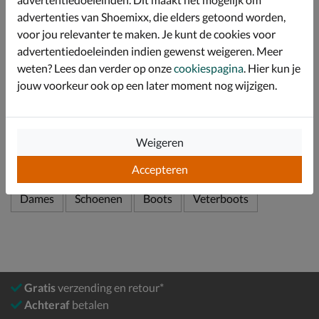
eigen zolen te dragen.
advertenties van Shoemixx, die elders getoond worden,
De flexibele en duurzame rubberen zool is gripvast en
voor jou relevanter te maken. Je kunt de cookies voor
heeft een grof profiel.
advertentiedoeleinden indien gewenst weigeren. Meer
weten? Lees dan verder op onze
cookiespagina
. Hier kun je
jouw voorkeur ook op een later moment nog wijzigen.
Specificaties
Over Panama Jack
Weigeren
Bekijk meer
Accepteren
Dames
Schoenen
Boots
Veterboots
Gratis
verzending en retour*
Achteraf
betalen