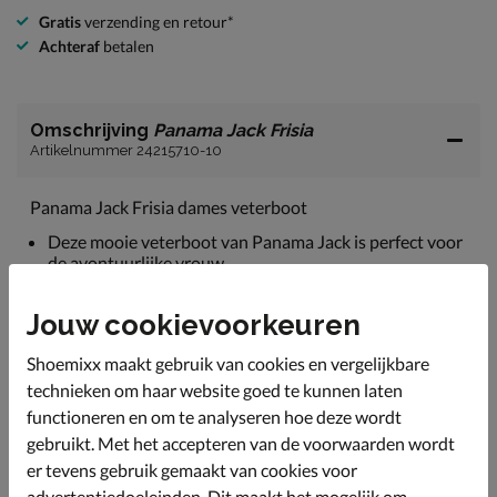
Gratis
verzending en retour*
Achteraf
betalen
Omschrijving
Panama Jack Frisia
Artikelnummer 24215710-10
Panama Jack Frisia dames veterboot
Deze mooie veterboot van Panama Jack is perfect voor
de avontuurlijke vrouw.
Vervaardigd uit duurzaam geproduceerd leer van de
leerlooijerijen van Panama Jack. Door de waterproof
Jouw cookievoorkeuren
bewerking kun je deze laarzen in alle
weersomstandigheden dragen.
Shoemixx maakt gebruik van cookies en vergelijkbare
technieken om haar website goed te kunnen laten
Gevoerd met fake fur wat de voeten heerlijk warm
houdt tijdens de koudere dagen.
functioneren en om te analyseren hoe deze wordt
gebruikt. Met het accepteren van de voorwaarden wordt
Voorzien van een anatomisch voorgevormd voetbed
er tevens gebruik gemaakt van cookies voor
wat optimale demping en goede ondersteuning biedt.
Het uitneembare voetbed biedt ook de mogelijkheid
advertentiedoeleinden. Dit maakt het mogelijk om