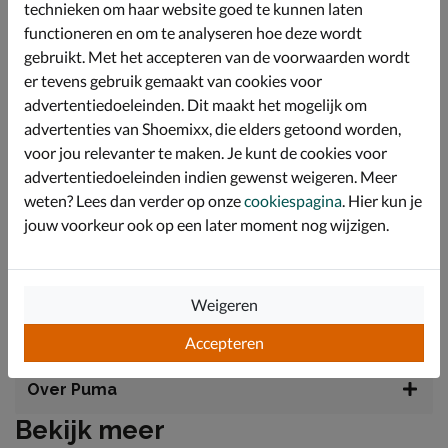
aangenaam en comfortabel gevoel rondom de voeten.
technieken om haar website goed te kunnen laten
Deze voering helpt irritaties te voorkomen en biedt een
functioneren en om te analyseren hoe deze wordt
prettige pasvorm gedurende de hele dag.
gebruikt. Met het accepteren van de voorwaarden wordt
Het voetbed is voorzien van een textiele toplaag die
er tevens gebruik gemaakt van cookies voor
zorgt voor een goede demping bij elke stap die wordt
advertentiedoeleinden. Dit maakt het mogelijk om
gezet. Hierdoor worden de voeten optimaal
advertenties van Shoemixx, die elders getoond worden,
ondersteund en blijft het loopcomfort behouden
tijdens het rennen en springen.
voor jou relevanter te maken. Je kunt de cookies voor
advertentiedoeleinden indien gewenst weigeren. Meer
De robuuste rubberen buitenzool biedt uitstekende
grip op verschillende ondergronden en laat geen
weten? Lees dan verder op onze
cookiespagina
. Hier kun je
strepen achter. Dankzij de slijtvaste eigenschappen
jouw voorkeur ook op een later moment nog wijzigen.
gaat de zool lang mee, ongeacht hoe actief je kind is. De
lichtgewicht tussenzool biedt extra comfort en
schokabsorbereing met een trendy chunky uitstraling.
Weigeren
Specificaties
Accepteren
Over Puma
Bekijk meer