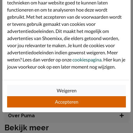
aangenaam en comfortabel gevoel rondom de voeten.
technieken om haar website goed te kunnen laten
Deze voering helpt irritaties te voorkomen en biedt een
functioneren en om te analyseren hoe deze wordt
prettige pasvorm gedurende de hele dag.
gebruikt. Met het accepteren van de voorwaarden wordt
Het voetbed is voorzien van een textiele toplaag die
er tevens gebruik gemaakt van cookies voor
zorgt voor een goede demping bij elke stap die wordt
advertentiedoeleinden. Dit maakt het mogelijk om
gezet. Hierdoor worden de voeten optimaal
advertenties van Shoemixx, die elders getoond worden,
ondersteund en blijft het loopcomfort behouden
tijdens het rennen en springen.
voor jou relevanter te maken. Je kunt de cookies voor
advertentiedoeleinden indien gewenst weigeren. Meer
De robuuste rubberen buitenzool biedt uitstekende
grip op verschillende ondergronden en laat geen
weten? Lees dan verder op onze
cookiespagina
. Hier kun je
strepen achter. Dankzij de slijtvaste eigenschappen
jouw voorkeur ook op een later moment nog wijzigen.
gaat de zool lang mee, ongeacht hoe actief je kind is. De
lichtgewicht tussenzool biedt extra comfort en
schokabsorbereing met een trendy chunky uitstraling.
Weigeren
Specificaties
Accepteren
Over Puma
Bekijk meer