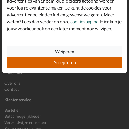
advertenties van Shoemixx, die elders getoond worden,
Schrijf je in voor de Shoemixx nieuwsbrief en ontvang €10,-
voor jou relevanter te maken. Je kunt de cookies voor
*
welkomstkorting!
advertentiedoeleinden indien gewenst weigeren. Meer
weten? Lees dan verder op onze
cookiespagina
. Hier kun je
jouw voorkeur ook op een later moment nog wijzigen.
E-mailadres
Inschrijven
Wil je ons volgen?
Weigeren
Accepteren
Shoemixx
Over ons
Contact
Klantenservice
Bestellen
Betaalmogelijkheden
Verzendwijze en kosten
Ruilen en retourneren