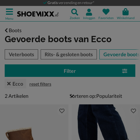
Gratis
verzending en retour*
Zoeken
Inloggen
Favorieten
Winkelmand
Menu
Boots
Gevoerde boots
van Ecco
tegorieën over
Veterboots
Rits- & gesloten boots
Gevoerde boots
Filter
Ecco
reset filters
2 artikelen
2
Artikelen
Sorteren op: