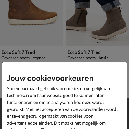
Ecco Soft 7 Tred
Ecco Soft 7 Tred
Gevoerde boots - cognac
Gevoerde boots - bruin
€ 179,99
€ 179,99
179
,
179
,
99
99
Jouw cookievoorkeuren
Shoemixx maakt gebruik van cookies en vergelijkbare
technieken om haar website goed te kunnen laten
functioneren en om te analyseren hoe deze wordt
Gratis
verzending en retour*
gebruikt. Met het accepteren van de voorwaarden wordt
Achteraf
betalen
er tevens gebruik gemaakt van cookies voor
advertentiedoeleinden. Dit maakt het mogelijk om
Altijd op de hoogte zijn?