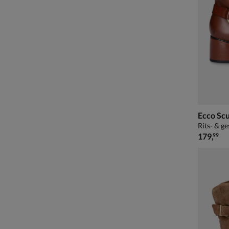
Ecco Scu
Rits- & ge
€ 179,99
179
,
99