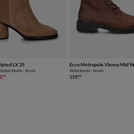
lpted LX 35
Ecco Metropole Vienna Mid 
sloten boots - bruin
Veterboots - bruin
9,99 voor € 132,99
€ 159,99
2
,
159
,
99
99