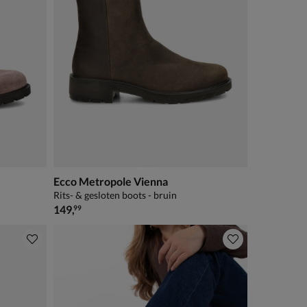
Ecco Metropole Vienna
Rits- & gesloten boots - bruin
€ 149,99
149
,
99