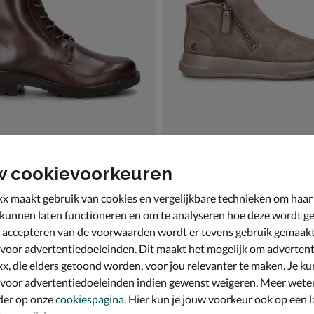
w cookievoorkeuren
tropole Vienna
Ecco Move W
s - bruin
Rits- & gesloten boots - bruin
x maakt gebruik van cookies en vergelijkbare technieken om haar
€ 119,99
119
,
99
 kunnen laten functioneren en om te analyseren hoe deze wordt ge
 accepteren van de voorwaarden wordt er tevens gebruik gemaak
 voor advertentiedoeleinden. Dit maakt het mogelijk om advertent
x, die elders getoond worden, voor jou relevanter te maken. Je ku
 voor advertentiedoeleinden indien gewenst weigeren. Meer wete
der op onze
cookiespagina
. Hier kun je jouw voorkeur ook op een l