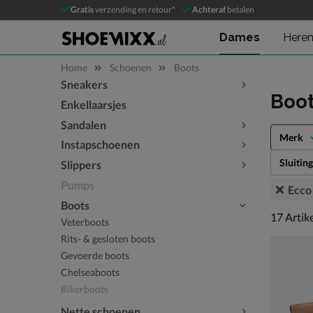
Gratis
verzending en retour*
Achteraf
betalen
Dames
Here
Home
Schoenen
Boots
Sneakers
Sla categorieën over
Boo
Enkellaarsjes
Sandalen
Merk
Instapschoenen
Sluiting
Slippers
Pumps
Ecco
Boots
17 artike
17
Artik
Veterboots
Rits- & gesloten boots
Gevoerde boots
Chelseaboots
Bikerboots
Nette schoenen