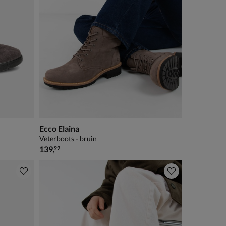
Ecco Elaina
Veterboots - bruin
€ 139,99
139
,
99