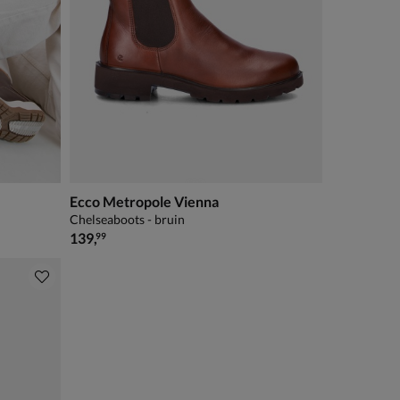
Ecco Metropole Vienna
Chelseaboots - bruin
€ 139,99
139
,
99