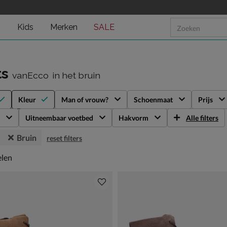
n
Kids
Merken
SALE
ts
vanEcco
in het bruin
Kleur
Man of vrouw?
Schoenmaat
Prijs
Uitneembaar voetbed
Hakvorm
Alle filters
Bruin
reset filters
len
elen