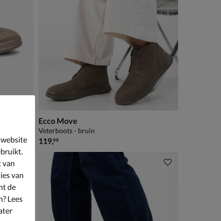
Ecco Move
Veterboots - bruin
 website
€ 119,99
119
,
99
bruikt.
t van
ies van
nt de
n? Lees
ater