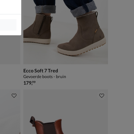
Ecco Soft 7 Tred
Gevoerde boots - bruin
€ 179,99
179
,
99