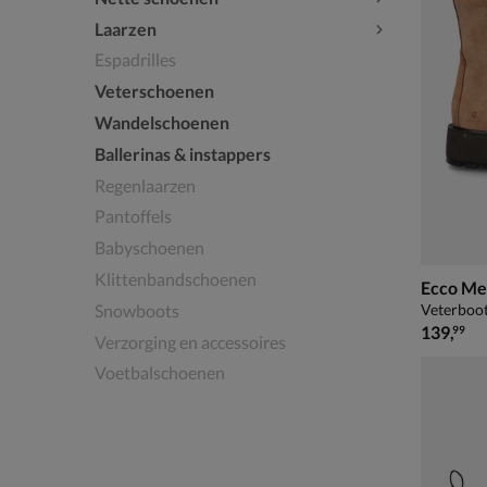
Laarzen
Espadrilles
Veterschoenen
Wandelschoenen
Ballerinas & instappers
Regenlaarzen
Pantoffels
Babyschoenen
Klittenbandschoenen
Ecco Me
Snowboots
Veterboot
€ 139,99
139
,
99
Verzorging en accessoires
Voetbalschoenen