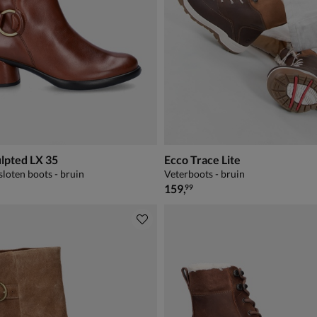
lpted LX 35
Ecco Trace Lite
sloten boots - bruin
Veterboots - bruin
€ 159,99
159
,
99