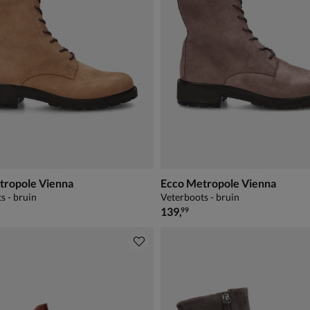
tropole Vienna
Ecco Metropole Vienna
s - bruin
Veterboots - bruin
€ 139,99
139
,
99