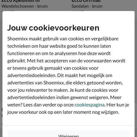
Wandelschoenen - bruin
Sandalen - bruin
€ 139,99
€ 129,99
139
,
129
,
99
99
Jouw cookievoorkeuren
Shoemixx maakt gebruik van cookies en vergelijkbare
technieken om haar website goed te kunnen laten
functioneren en om te analyseren hoe deze wordt
gebruikt. Met het accepteren van de voorwaarden wordt
er tevens gebruik gemaakt van cookies voor
advertentiedoeleinden. Dit maakt het mogelijk om
advertenties van Shoemixx, die elders getoond worden,
voor jou relevanter te maken. Je kunt de cookies voor
advertentiedoeleinden indien gewenst weigeren. Meer
weten? Lees dan verder op onze
cookiespagina
. Hier kun je
Ecco Biom Energi
Ecco Offroad
jouw voorkeur ook op een later moment nog wijzigen.
Lage sneakers - bruin
Wandelschoenen - bruin
van € 149,99 voor € 104,99
€ 209,99
104
,
209
,
99
99
149
,
99
Weigeren