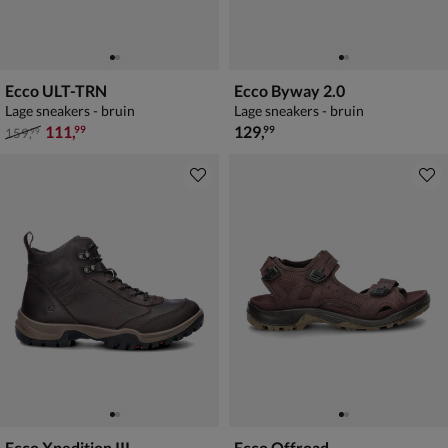
Ecco ULT-TRN
Ecco Byway 2.0
Lage sneakers - bruin
Lage sneakers - bruin
van € 159,99 voor € 111,99
€ 129,99
111
,
129
,
99
99
159
,
99
Ecco Xpedition III
Ecco Offroad