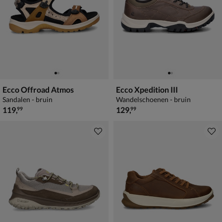
Ecco Offroad Atmos
Ecco Xpedition III
Sandalen - bruin
Wandelschoenen - bruin
€ 119,99
€ 129,99
119
,
129
,
99
99