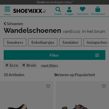
Gratis
verzending en retour*
Zoeken
Inloggen
Favorieten
Winkelmand
Menu
Schoenen
Wandelschoenen
vanEcco
in het bruin
tegorieën over
Sneakers
Enkellaarsjes
Sandalen
Instapschoe
Filter
Ecco
Bruin
reset filters
10 artikelen
10
Artikelen
Sorteren op: