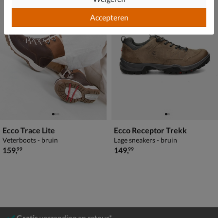
Accepteren
Ecco Trace Lite
Ecco Receptor Trekk
Veterboots - bruin
Lage sneakers - bruin
€ 159,99
€ 149,99
159
,
149
,
99
99
Gratis
verzending en retour*