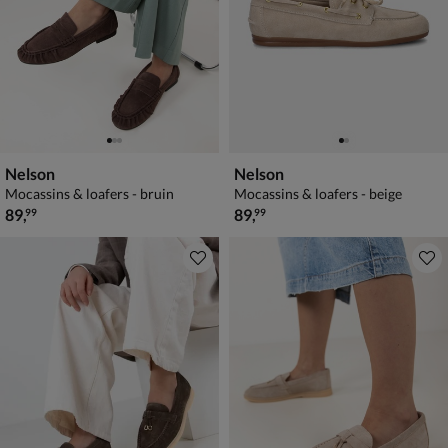
Nelson
Nelson
Mocassins & loafers - bruin
Mocassins & loafers - beige
€ 89,99
€ 89,99
89
,
89
,
99
99