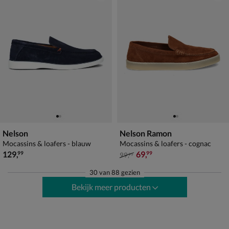
Nelson
Nelson Ramon
Mocassins & loafers - blauw
Mocassins & loafers - cognac
€ 129,99
van € 99,99 voor € 69,99
129
,
69
,
99
99
99
,
99
30
van
88 gezien
Bekijk meer producten