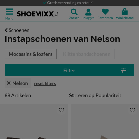
Gratis
verzending en retour*
Zoeken
Inloggen
Favorieten
Winkelmand
Menu
Schoenen
Instapschoenen
van Nelson
tegorieën over
Mocassins & loafers
Klittenbandschoenen
Filter
Nelson
reset filters
88 artikelen
88
Artikelen
Sorteren op: