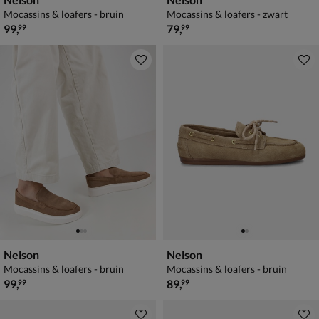
Mocassins & loafers - bruin
Mocassins & loafers - zwart
€ 99,99
€ 79,99
99
,
79
,
99
99
Nelson
Nelson
Mocassins & loafers - bruin
Mocassins & loafers - bruin
€ 99,99
€ 89,99
99
,
89
,
99
99