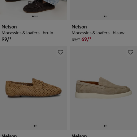
Nelson
Nelson
Mocassins & loafers - bruin
Mocassins & loafers - blauw
€ 99,99
van € 99,99 voor € 69,99
99
,
69
,
99
99
99
,
99
Nelson
Nelson