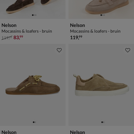
Nelson
Nelson
Mocassins & loafers - bruin
Mocassins & loafers - bruin
van € 119,99 voor € 83,99
€ 119,99
83
,
119
,
99
99
119
,
99
Nelson
Nelson