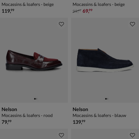
Mocassins & loafers - beige
Mocassins & loafers - beige
€ 119,99
van € 99,99 voor € 69,99
119
,
69
,
99
99
99
,
99
Nelson
Nelson
Mocassins & loafers - rood
Mocassins & loafers - blauw
€ 79,99
€ 139,99
79
,
139
,
99
99