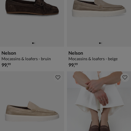
Nelson
Nelson
Mocassins & loafers - bruin
Mocassins & loafers - beige
€ 99,99
€ 99,99
99
,
99
,
99
99