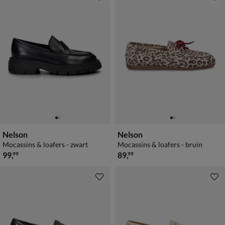
Nelson
Nelson
Mocassins & loafers - zwart
Mocassins & loafers - bruin
€ 99,99
€ 89,99
99
,
89
,
99
99