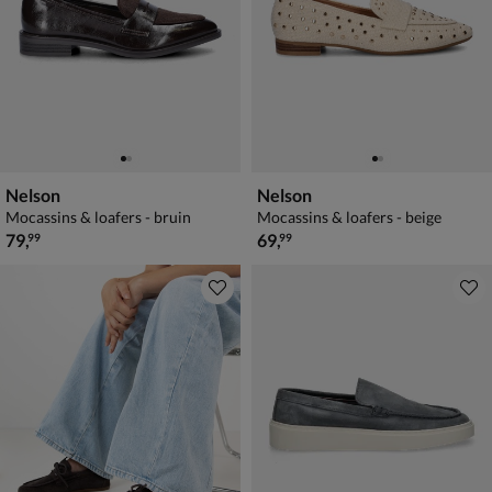
Nelson
Nelson
Mocassins & loafers - bruin
Mocassins & loafers - beige
€ 79,99
€ 69,99
79
,
69
,
99
99