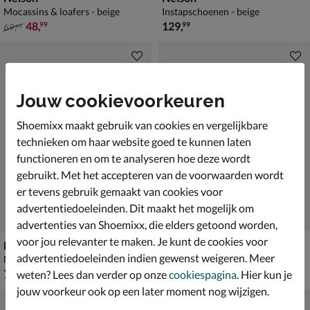
Mocassins & loafers - beige
Instapschoenen - beige
van € 69,99 voor € 48,99
€ 129,99
48
,
129
,
99
99
69
,
99
Jouw cookievoorkeuren
Shoemixx maakt gebruik van cookies en vergelijkbare
technieken om haar website goed te kunnen laten
functioneren en om te analyseren hoe deze wordt
gebruikt. Met het accepteren van de voorwaarden wordt
er tevens gebruik gemaakt van cookies voor
advertentiedoeleinden. Dit maakt het mogelijk om
advertenties van Shoemixx, die elders getoond worden,
voor jou relevanter te maken. Je kunt de cookies voor
Nelson
Nelson
advertentiedoeleinden indien gewenst weigeren. Meer
Mocassins & loafers - bruin
Mocassins & loafers - zwart
€ 79,99
€ 99,99
79
,
99
,
99
99
weten? Lees dan verder op onze
cookiespagina
. Hier kun je
jouw voorkeur ook op een later moment nog wijzigen.