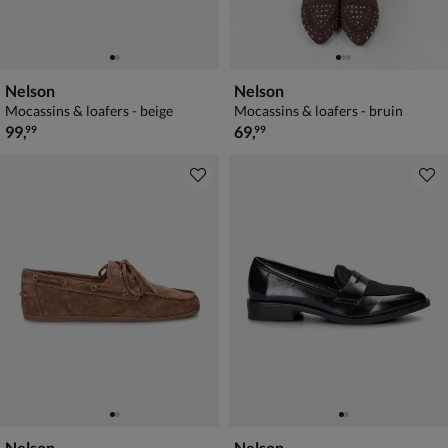
Nelson
Nelson
Mocassins & loafers - beige
Mocassins & loafers - bruin
€ 99,99
€ 69,99
99
,
69
,
99
99
Nelson
Nelson