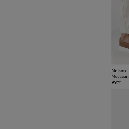
Nelson
Mocassins
€ 99,99
99
,
99