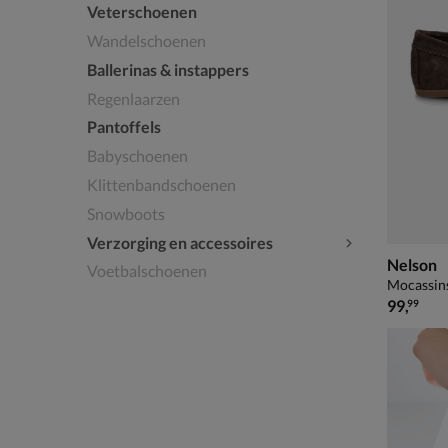
Veterschoenen
Wandelschoenen
Ballerinas & instappers
Regenlaarzen
Pantoffels
Babyschoenen
Klittenbandschoenen
Snowboots
Verzorging en accessoires
Nelson
Voetbalschoenen
Mocassins
€ 99,99
99
,
99