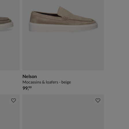
Nelson
Mocassins & loafers - beige
€ 99,99
99
,
99