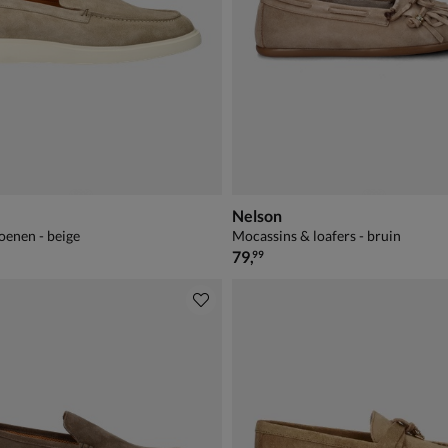
Nelson
oenen - beige
Mocassins & loafers - bruin
€ 79,99
79
,
99