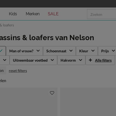
n
Kids
Merken
SALE
& loafers
ssins & loafers
van Nelson
Man of vrouw?
Schoenmaat
Kleur
Prijs
Uitneembaar voetbed
Hakvorm
Alle filters
on
reset filters
len
elen