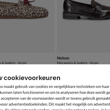
Nelson
 & loafers - bruin
Mocassins & loafers - bruin
€ 79,99
79
,
99
w cookievoorkeuren
x maakt gebruik van cookies en vergelijkbare technieken om haar
 kunnen laten functioneren en om te analyseren hoe deze wordt ge
 accepteren van de voorwaarden wordt er tevens gebruik gemaak
 voor advertentiedoeleinden. Dit maakt het mogelijk om advertent
x, die elders getoond worden, voor jou relevanter te maken. Je ku