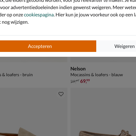
 voor advertentiedoeleinden indien gewenst weigeren. Meer wete
der op onze
cookiespagina
. Hier kun je jouw voorkeur ook op een l
nog wijzigen.
Accepteren
Weigeren
Nelson
 & loafers - bruin
Mocassins & loafers - blauw
van € 99,99 voor € 69,99
69
,
99
99
,
99