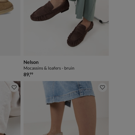
Nelson
Mocassins & loafers - bruin
€ 89,99
89
,
99