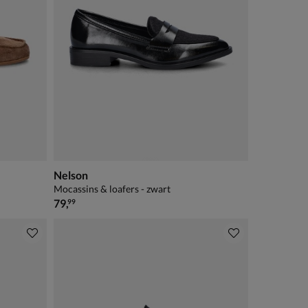
Nelson
Mocassins & loafers - zwart
€ 79,99
79
,
99