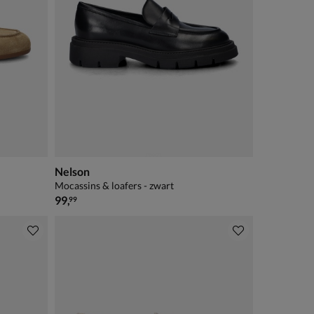
Nelson
Mocassins & loafers - zwart
€ 99,99
99
,
99