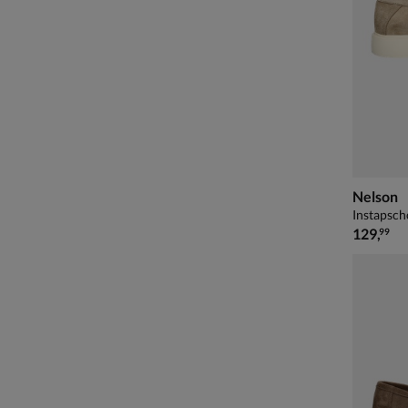
Nelson
Instapsch
€ 129,99
129
,
99