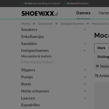
Gratis
verzending en retour*
Achteraf
betalen
Dames
Here
Home
Schoenen
Instapschoenen
Mocassins 
Sneakers
Sla categorieën over
Moca
Enkellaarsjes
Sandalen
Merk
Instapschoenen
Mocassins & loafers
Sluiting
Klittenbandschoenen
Nels
Slippers
78 artike
78
Artik
Pumps
Boots
Nette schoenen
Laarzen
Espadrilles