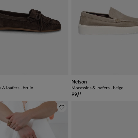
Nelson
 & loafers - bruin
Mocassins & loafers - beige
€ 99,99
99
,
99