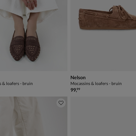
Nelson
 & loafers - bruin
Mocassins & loafers - bruin
€ 99,99
99
,
99