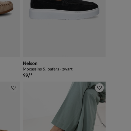
Nelson
Mocassins & loafers - zwart
€ 99,99
99
,
99