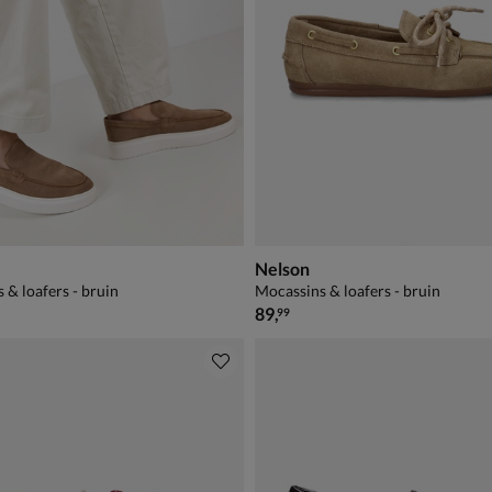
Nelson
 & loafers - bruin
Mocassins & loafers - bruin
€ 89,99
89
,
99