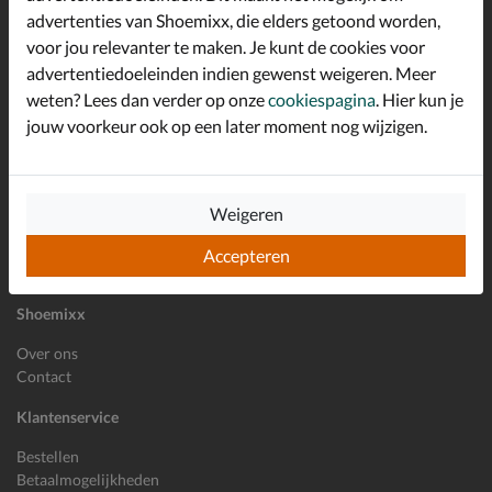
advertenties van Shoemixx, die elders getoond worden,
Altijd op de hoogte zijn?
voor jou relevanter te maken. Je kunt de cookies voor
Schrijf je in voor de Shoemixx nieuwsbrief en ontvang €10,-
*
welkomstkorting!
advertentiedoeleinden indien gewenst weigeren. Meer
weten? Lees dan verder op onze
cookiespagina
. Hier kun je
jouw voorkeur ook op een later moment nog wijzigen.
E-mailadres
Inschrijven
Weigeren
Wil je ons volgen?
Accepteren
Shoemixx
Over ons
Contact
Klantenservice
Bestellen
Betaalmogelijkheden