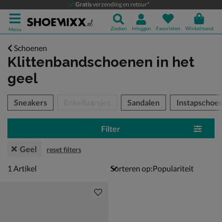
Gratis
verzending en retour*
Zoeken
Inloggen
Favorieten
Winkelmand
Menu
Schoenen
Klittenbandschoenen
in het
geel
tegorieën over
Sneakers
Enkellaarsjes
Sandalen
Instapschoe
Filter
Geel
reset filters
1 artikel
1
Artikel
Sorteren op: