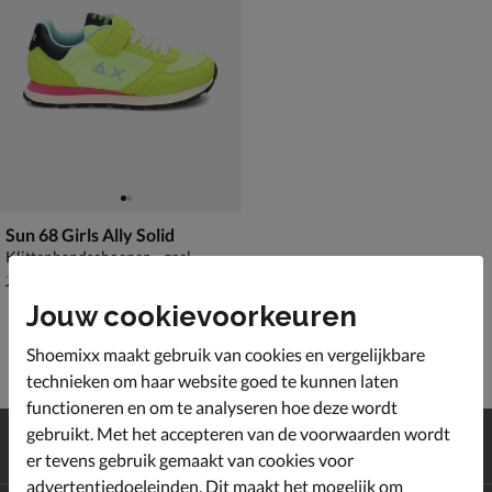
Sun 68 Girls Ally Solid
Klittenbandschoenen - geel
van € 79,99 vanaf € 48,99
v.a.
48
,
99
79
,
99
Jouw cookievoorkeuren
Shoemixx maakt gebruik van cookies en vergelijkbare
technieken om haar website goed te kunnen laten
functioneren en om te analyseren hoe deze wordt
Gratis
verzending en retour*
gebruikt. Met het accepteren van de voorwaarden wordt
Achteraf
betalen
er tevens gebruik gemaakt van cookies voor
advertentiedoeleinden. Dit maakt het mogelijk om