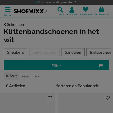
Gratis
verzending en retour*
Zoeken
Inloggen
Favorieten
Winkelmand
Menu
Schoenen
Klittenbandschoenen
in het
wit
tegorieën over
Sneakers
Enkellaarsjes
Sandalen
Instapschoe
Filter
Wit
reset filters
10 artikelen
10
Artikelen
Sorteren op: