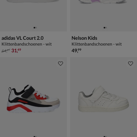
adidas VL Court 2.0
Nelson Kids
Klittenbandschoenen - wit
Klittenbandschoenen - wit
van € 44,99 voor € 31,49
€ 49,99
31
,
49
,
49
99
44
,
99