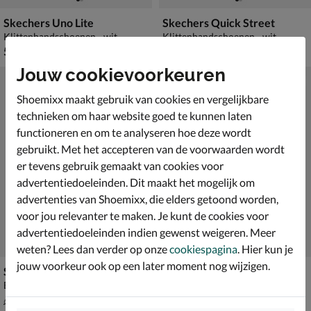
Skechers Uno Lite
Skechers Quick Street
Klittenbandschoenen - wit
Klittenbandschoenen - wit
€ 59,99
€ 39,99
59
,
39
,
99
99
Jouw cookievoorkeuren
Shoemixx maakt gebruik van cookies en vergelijkbare
technieken om haar website goed te kunnen laten
functioneren en om te analyseren hoe deze wordt
gebruikt. Met het accepteren van de voorwaarden wordt
er tevens gebruik gemaakt van cookies voor
advertentiedoeleinden. Dit maakt het mogelijk om
advertenties van Shoemixx, die elders getoond worden,
voor jou relevanter te maken. Je kunt de cookies voor
advertentiedoeleinden indien gewenst weigeren. Meer
weten? Lees dan verder op onze
cookiespagina
. Hier kun je
jouw voorkeur ook op een later moment nog wijzigen.
Shoesme
Shoesme
Babyschoenen - wit
Klittenbandschoenen - wit
van € 69,99 voor € 48,99
€ 69,99
48
,
69
,
99
99
69
,
99