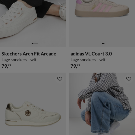
Skechers Arch Fit Arcade
adidas VL Court 3.0
Lage sneakers - wit
Lage sneakers - wit
€ 79,99
€ 79,99
79
,
79
,
99
99