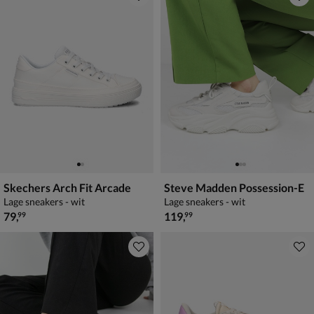
Skechers Arch Fit Arcade
Steve Madden Possession-E
Lage sneakers - wit
Lage sneakers - wit
€ 79,99
€ 119,99
79
,
119
,
99
99