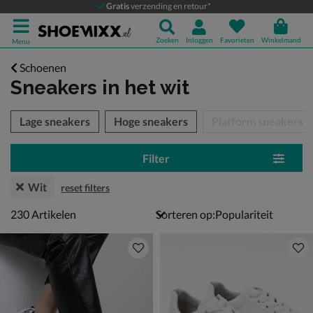
Gratis
verzending en retour*
Zoeken
Inloggen
Favorieten
Winkelmand
Menu
Schoenen
Sneakers
in het wit
tegorieën over
Lage sneakers
Hoge sneakers
Platform sneakers
Filter
Wit
reset filters
230 artikelen
230
Artikelen
Sorteren op: