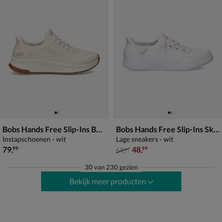
Bobs Hands Free Slip-Ins Bobs Squad 4
Bobs Hands Free Slip-Ins Skip Cute
Instapschoenen - wit
Lage sneakers - wit
€ 79,99
van € 69,99 voor € 48,99
79
,
48
,
99
99
69
,
99
30
van
230 gezien
Bekijk meer producten