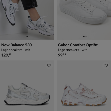
New Balance 530
Gabor Comfort Optifit
Lage sneakers - wit
Lage sneakers - wit
€ 129,99
€ 99,99
129
,
99
,
99
99