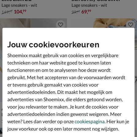
Lage sneakers - wit
Lage sneakers - wit
van € 149,99 voor € 104,99
van € 99,99 voor € 69,99
104
,
69
,
99
99
149
,
99
,
99
99
Jouw cookievoorkeuren
Shoemixx maakt gebruik van cookies en vergelijkbare
technieken om haar website goed te kunnen laten
functioneren en om te analyseren hoe deze wordt
gebruikt. Met het accepteren van de voorwaarden wordt
er tevens gebruik gemaakt van cookies voor
advertentiedoeleinden. Dit maakt het mogelijk om
advertenties van Shoemixx, die elders getoond worden,
voor jou relevanter te maken. Je kunt de cookies voor
Ara Avio
Skechers D'Lites - Good Neutral
advertentiedoeleinden indien gewenst weigeren. Meer
Lage sneakers - wit
Lage sneakers - wit
€ 129,99
€ 89,99
129
,
89
,
99
99
weten? Lees dan verder op onze
cookiespagina
. Hier kun je
jouw voorkeur ook op een later moment nog wijzigen.