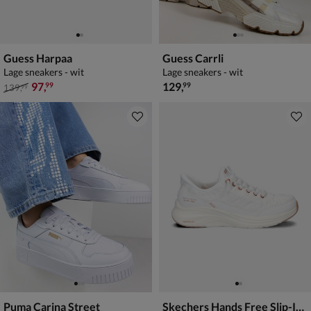
Guess Harpaa
Guess Carrli
Lage sneakers - wit
Lage sneakers - wit
van € 139,99 voor € 97,99
€ 129,99
97
,
129
,
99
99
139
,
99
Puma Carina Street
Skechers Hands Free Slip-Ins Contour