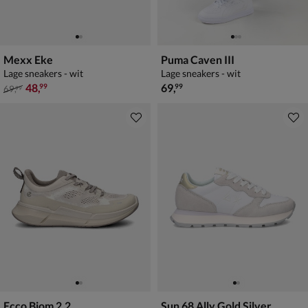
Mexx Eke
Puma Caven III
Lage sneakers - wit
Lage sneakers - wit
van € 69,99 voor € 48,99
€ 69,99
48
,
69
,
99
99
69
,
99
Ecco Biom 2.2
Sun 68 Ally Gold Silver