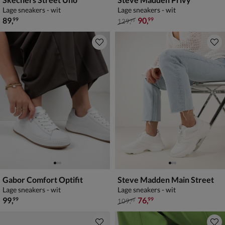
Lage sneakers - wit
Lage sneakers - wit
€ 89,99
van € 129,99 voor € 90,99
89
,
90
,
99
99
129
,
99
Gabor Comfort Optifit
Steve Madden Main Street
Lage sneakers - wit
Lage sneakers - wit
€ 99,99
van € 109,99 voor € 76,99
99
,
76
,
99
99
109
,
99