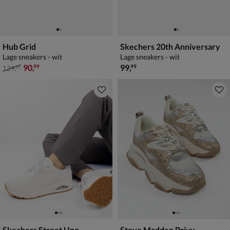
Hub Grid
Skechers 20th Anniversary
Lage sneakers - wit
Lage sneakers - wit
van € 129,99 voor € 90,99
€ 99,99
90
,
99
,
99
99
129
,
99
Skechers Street Uno
Steve Madden Privy