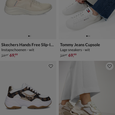
Skechers Hands Free Slip-Ins Ultra Flex 3.0
Tommy Jeans Cupsole
Instapschoenen - wit
Lage sneakers - wit
van € 99,99 voor € 69,99
van € 99,99 voor € 69,99
69
,
69
,
99
99
99
,
99
,
99
99