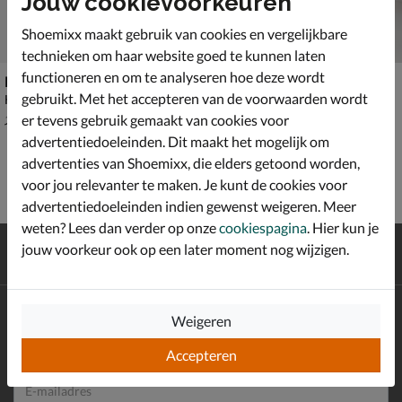
Jouw cookievoorkeuren
Shoemixx maakt gebruik van cookies en vergelijkbare
technieken om haar website goed te kunnen laten
functioneren en om te analyseren hoe deze wordt
Remonte
Remonte
gebruikt. Met het accepteren van de voorwaarden wordt
Hoge laarzen - cognac
Hoge laarzen - cognac
van € 129,99 voor € 90,99
€ 129,99
90
,
129
,
99
99
er tevens gebruik gemaakt van cookies voor
129
,
99
advertentiedoeleinden. Dit maakt het mogelijk om
advertenties van Shoemixx, die elders getoond worden,
voor jou relevanter te maken. Je kunt de cookies voor
advertentiedoeleinden indien gewenst weigeren. Meer
weten? Lees dan verder op onze
cookiespagina
. Hier kun je
Gratis
verzending en retour*
jouw voorkeur ook op een later moment nog wijzigen.
Achteraf
betalen
Altijd op de hoogte zijn?
Weigeren
Schrijf je in voor de Shoemixx nieuwsbrief en ontvang €10,-
*
welkomstkorting!
Accepteren