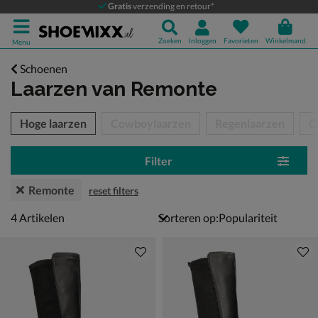
Gratis
verzending en retour*
Zoeken
Inloggen
Favorieten
Winkelmand
Menu
Schoenen
Laarzen
van Remonte
tegorieën over
Hoge laarzen
Cowboylaarzen
Regenlaarzen
O
Filter
Remonte
reset filters
4 artikelen
4
Artikelen
Sorteren op: