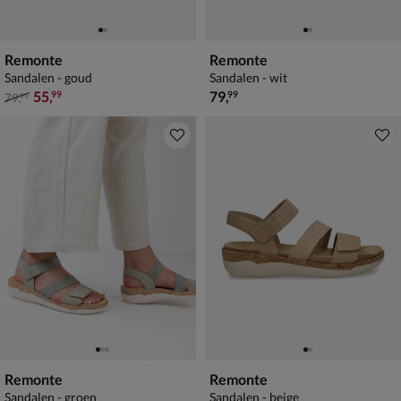
Remonte
Remonte
Sandalen - goud
Sandalen - wit
van € 79,99 voor € 55,99
€ 79,99
55
,
79
,
99
99
79
,
99
Remonte
Remonte
Sandalen - groen
Sandalen - beige