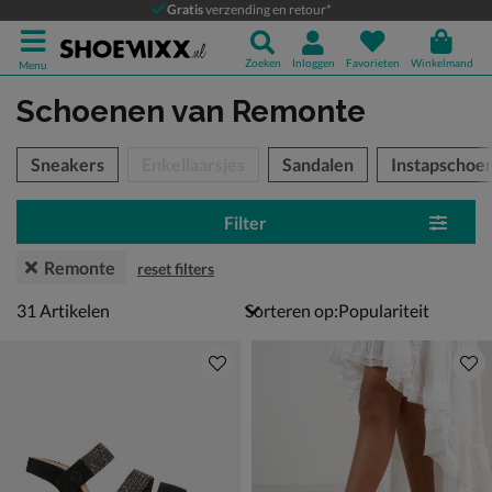
Gratis
verzending en retour*
Zoeken
Inloggen
Favorieten
Winkelmand
Menu
Schoenen
van Remonte
tegorieën over
Sneakers
Enkellaarsjes
Sandalen
Instapschoe
Filter
Remonte
reset filters
31 artikelen
31
Artikelen
Sorteren op: