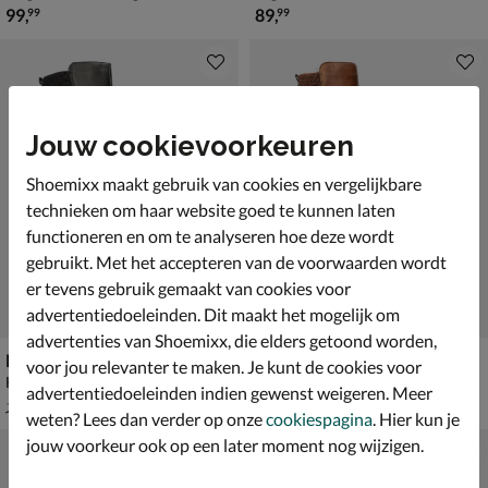
€ 99,99
€ 89,99
99
,
89
,
99
99
Jouw cookievoorkeuren
Shoemixx maakt gebruik van cookies en vergelijkbare
technieken om haar website goed te kunnen laten
functioneren en om te analyseren hoe deze wordt
gebruikt. Met het accepteren van de voorwaarden wordt
er tevens gebruik gemaakt van cookies voor
advertentiedoeleinden. Dit maakt het mogelijk om
advertenties van Shoemixx, die elders getoond worden,
Remonte
Remonte
voor jou relevanter te maken. Je kunt de cookies voor
Hoge laarzen - zwart
Hoge laarzen - cognac
advertentiedoeleinden indien gewenst weigeren. Meer
van € 129,99 voor € 90,99
van € 129,99 voor € 90,99
90
,
90
,
99
99
129
,
129
,
99
99
weten? Lees dan verder op onze
cookiespagina
. Hier kun je
jouw voorkeur ook op een later moment nog wijzigen.