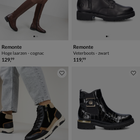
Remonte
Remonte
Hoge laarzen - cognac
Veterboots - zwart
€ 129,99
€ 119,99
129
,
119
,
99
99