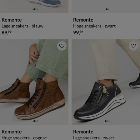
Remonte
Remonte
Lage sneakers - blauw
Hoge sneakers - zwart
€ 89,99
€ 99,99
89
,
99
,
99
99
Remonte
Remonte
Hoge sneakers - cognac
Lage sneakers - zwart