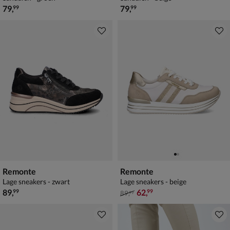
€ 79,99
€ 79,99
79
,
79
,
99
99
Remonte
Remonte
Lage sneakers - zwart
Lage sneakers - beige
€ 89,99
van € 89,99 voor € 62,99
89
,
62
,
99
99
89
,
99