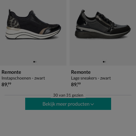
Remonte
Remonte
Instapschoenen - zwart
Lage sneakers - zwart
€ 89,99
€ 89,99
89
,
89
,
99
99
30
van
31 gezien
Bekijk meer producten