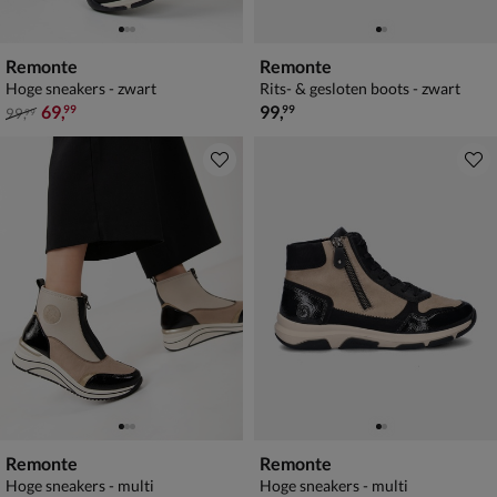
Remonte
Remonte
Hoge sneakers - zwart
Rits- & gesloten boots - zwart
van € 99,99 voor € 69,99
€ 99,99
69
,
99
,
99
99
99
,
99
Remonte
Remonte
Hoge sneakers - multi
Hoge sneakers - multi