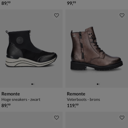
€ 89,99
€ 99,99
89
,
99
,
99
99
Remonte
Remonte
Hoge sneakers - zwart
Veterboots - brons
€ 89,99
€ 119,99
89
,
119
,
99
99