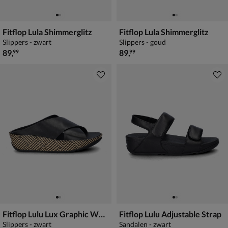
Fitflop Lula Shimmerglitz
Fitflop Lula Shimmerglitz
Slippers - zwart
Slippers - goud
€ 89,99
€ 89,99
89
,
89
,
99
99
Fitflop Lulu Lux Graphic Wedge
Fitflop Lulu Adjustable Strap
Slippers - zwart
Sandalen - zwart