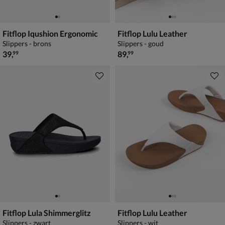
Fitflop Iqushion Ergonomic
Fitflop Lulu Leather
Slippers - brons
Slippers - goud
€ 39,99
€ 89,99
39
,
89
,
99
99
Fitflop Lula Shimmerglitz
Fitflop Lulu Leather
Slippers - zwart
Slippers - wit