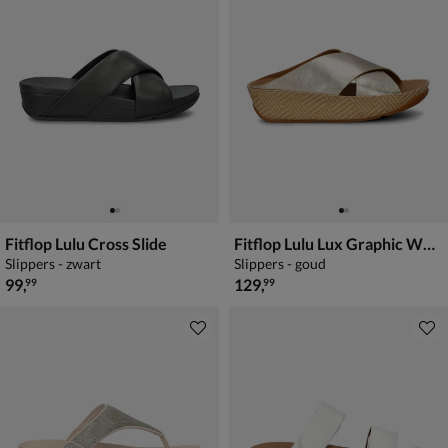
Fitflop Lulu Cross Slide
Fitflop Lulu Lux Graphic Wedge
Slippers - zwart
Slippers - goud
€ 99,99
€ 129,99
99
,
129
,
99
99