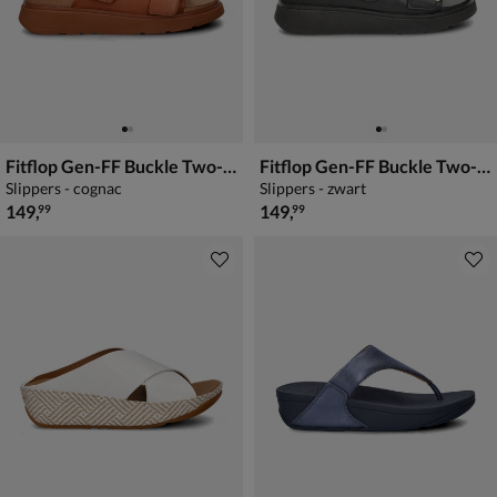
Fitflop Gen-FF Buckle Two-Bar
Fitflop Gen-FF Buckle Two-Bar
Slippers - cognac
Slippers - zwart
€ 149,99
€ 149,99
149
,
149
,
99
99