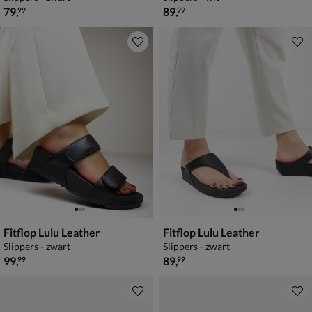
€ 79,99
€ 89,99
79
,
89
,
99
99
Fitflop Lulu Leather
Fitflop Lulu Leather
Slippers - zwart
Slippers - zwart
€ 99,99
€ 89,99
99
,
89
,
99
99