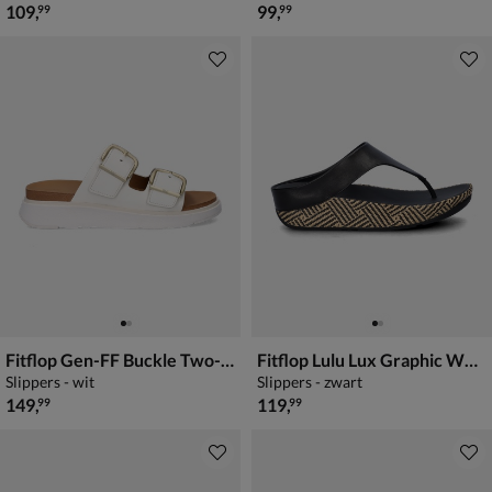
€ 109,99
€ 99,99
109
,
99
,
99
99
Fitflop Gen-FF Buckle Two-Bar
Fitflop Lulu Lux Graphic Wedge
Slippers - wit
Slippers - zwart
€ 149,99
€ 119,99
149
,
119
,
99
99