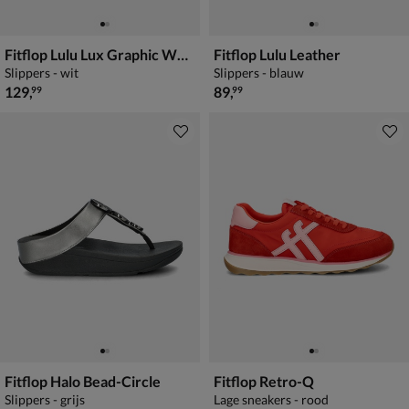
Fitflop Lulu Lux Graphic Wedge
Fitflop Lulu Leather
Slippers - wit
Slippers - blauw
€ 129,99
€ 89,99
129
,
89
,
99
99
Fitflop Halo Bead-Circle
Fitflop Retro-Q
Slippers - grijs
Lage sneakers - rood