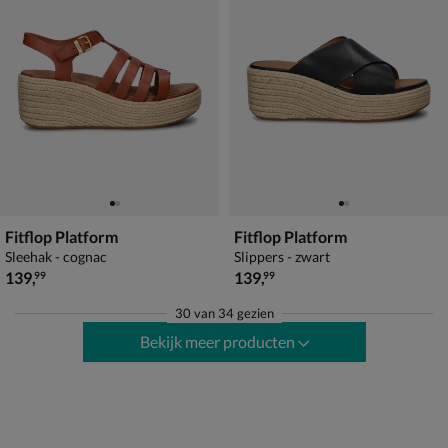
Fitflop Platform
Fitflop Platform
Sleehak - cognac
Slippers - zwart
€ 139,99
€ 139,99
139
,
139
,
99
99
30
van
34 gezien
Bekijk meer producten