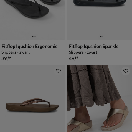
Fitflop Iqushion Ergonomic
Fitflop Iqushion Sparkle
Slippers - zwart
Slippers - zwart
€ 39,99
€ 49,99
39
,
49
,
99
99