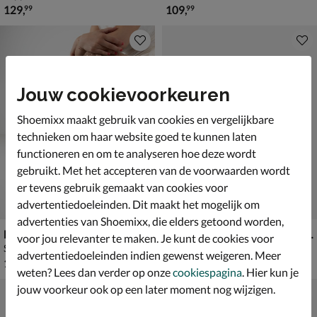
€ 129,99
€ 109,99
129
,
109
,
99
99
Jouw cookievoorkeuren
Shoemixx maakt gebruik van cookies en vergelijkbare
technieken om haar website goed te kunnen laten
functioneren en om te analyseren hoe deze wordt
gebruikt. Met het accepteren van de voorwaarden wordt
er tevens gebruik gemaakt van cookies voor
advertentiedoeleinden. Dit maakt het mogelijk om
advertenties van Shoemixx, die elders getoond worden,
Fitflop Lulu Marbled Stone
Fitflop F-Mode Go Adjustable
voor jou relevanter te maken. Je kunt de cookies voor
Slippers - cognac
Slippers - zwart
advertentiedoeleinden indien gewenst weigeren. Meer
€ 129,99
€ 89,99
129
,
89
,
99
99
weten? Lees dan verder op onze
cookiespagina
. Hier kun je
jouw voorkeur ook op een later moment nog wijzigen.