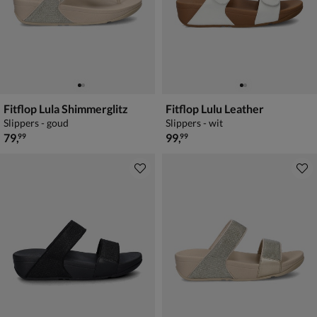
Fitflop Lula Shimmerglitz
Fitflop Lulu Leather
Slippers - goud
Slippers - wit
€ 79,99
€ 99,99
79
,
99
,
99
99