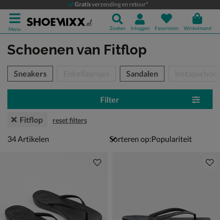
Gratis
verzending en retour*
Zoeken
Inloggen
Favorieten
Winkelmand
Menu
Schoenen
van Fitflop
tegorieën over
Sneakers
Enkellaarsjes
Sandalen
Instapschoe
Filter
Fitflop
reset filters
34 artikelen
34
Artikelen
Sorteren op: