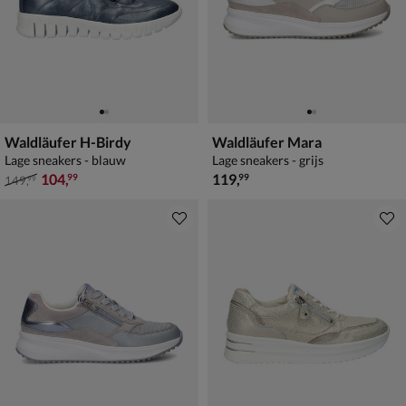
Waldläufer H-Birdy
Waldläufer Mara
Lage sneakers - blauw
Lage sneakers - grijs
van € 149,99 voor € 104,99
€ 119,99
104
,
119
,
99
99
149
,
99