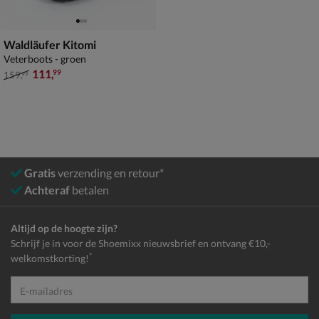
Waldläufer Kitomi
Veterboots - groen
van € 159,99 voor € 111,99
111
,
99
159
,
99
Gratis
verzending en retour*
Achteraf
betalen
Altijd op de hoogte zijn?
Schrijf je in voor de Shoemixx nieuwsbrief en ontvang €10,-
*
welkomstkorting!
E-mailadres