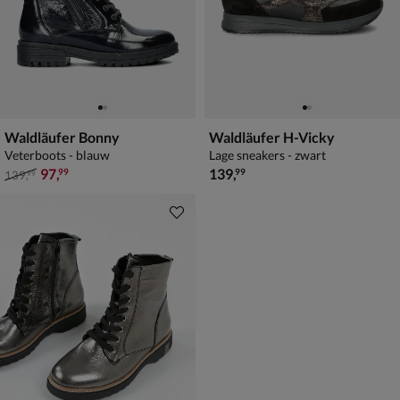
Waldläufer Bonny
Waldläufer H-Vicky
Veterboots - blauw
Lage sneakers - zwart
van € 139,99 voor € 97,99
€ 139,99
97
,
139
,
99
99
139
,
99