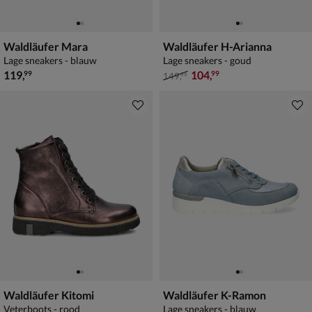
Waldläufer Mara
Waldläufer H-Arianna
Lage sneakers - blauw
Lage sneakers - goud
€ 119,99
van € 149,99 voor € 104,99
119
,
104
,
99
99
149
,
99
Waldläufer Kitomi
Waldläufer K-Ramon
Veterboots - rood
Lage sneakers - blauw