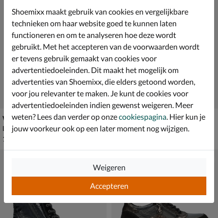
Shoemixx maakt gebruik van cookies en vergelijkbare
technieken om haar website goed te kunnen laten
functioneren en om te analyseren hoe deze wordt
gebruikt. Met het accepteren van de voorwaarden wordt
er tevens gebruik gemaakt van cookies voor
advertentiedoeleinden. Dit maakt het mogelijk om
advertenties van Shoemixx, die elders getoond worden,
voor jou relevanter te maken. Je kunt de cookies voor
advertentiedoeleinden indien gewenst weigeren. Meer
weten? Lees dan verder op onze
cookiespagina
. Hier kun je
Waldläufer Janka
Waldläufer Vicky-H
jouw voorkeur ook op een later moment nog wijzigen.
Lage sneakers - beige
Lage sneakers - beige
€ 149,99
€ 139,99
149
,
139
,
99
99
Weigeren
Accepteren