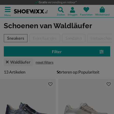
Gratis
verzending en retour*
Zoeken
Inloggen
Favorieten
Winkelmand
Menu
Schoenen
van Waldläufer
tegorieën over
Sneakers
Enkellaarsjes
Sandalen
Instapschoe
Filter
Waldläufer
reset filters
13 artikelen
13
Artikelen
Sorteren op: