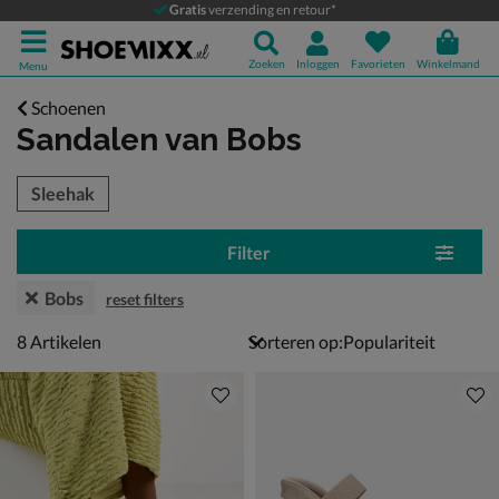
Gratis
verzending en retour*
Zoeken
Inloggen
Favorieten
Winkelmand
Menu
Schoenen
Sandalen
van Bobs
tegorieën over
Sleehak
Filter
Bobs
reset filters
8 artikelen
8
Artikelen
Sorteren op: