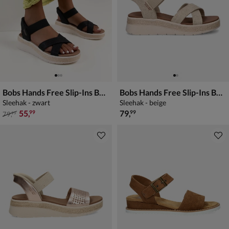
Bobs Hands Free Slip-Ins Bobs Sun-Ray
Bobs Hands Free Slip-Ins Bobs Sun-Ray
Sleehak - zwart
Sleehak - beige
van € 79,99 voor € 55,99
€ 79,99
55
,
79
,
99
99
79
,
99