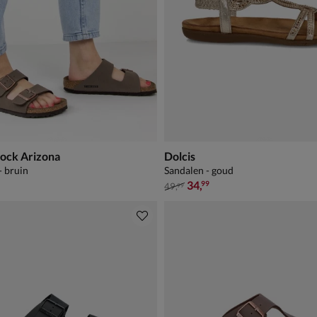
tock Arizona
Dolcis
- bruin
Sandalen - goud
van € 49,99 voor € 34,99
34
,
99
49
,
99