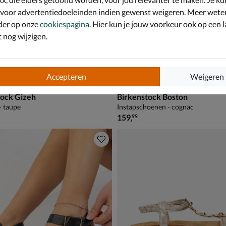
 voor advertentiedoeleinden indien gewenst weigeren. Meer wete
der op onze
cookiespagina
. Hier kun je jouw voorkeur ook op een l
nog wijzigen.
Accepteren
Weigeren
tock Gizeh
Birkenstock Boston
- taupe
Instapschoenen - cognac
€ 159,99
159
,
99