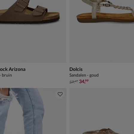
tock Arizona
Dolcis
- bruin
Sandalen - goud
van € 49,99 voor € 34,99
34
,
99
49
,
99