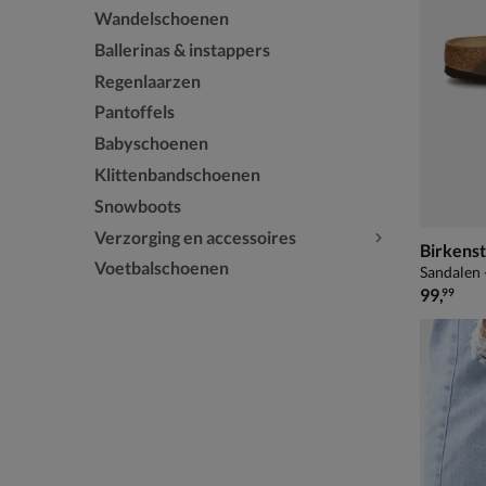
Wandelschoenen
Ballerinas & instappers
Regenlaarzen
Pantoffels
Babyschoenen
Klittenbandschoenen
Snowboots
Verzorging en accessoires
Birkens
Voetbalschoenen
Sandalen 
€ 99,99
99
,
99