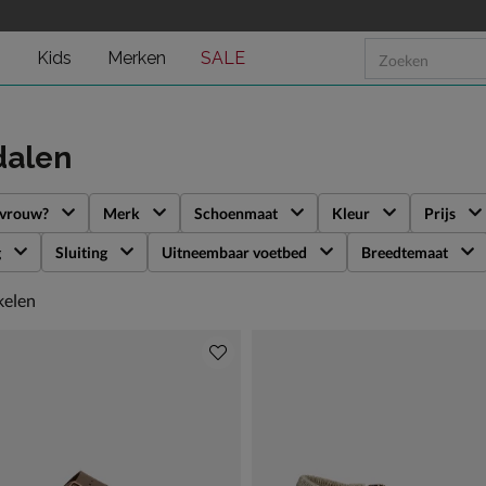
n
Kids
Merken
SALE
dalen
 vrouw?
Merk
Schoenmaat
Kleur
Prijs
g
Sluiting
Uitneembaar voetbed
Breedtemaat
kelen
kelen