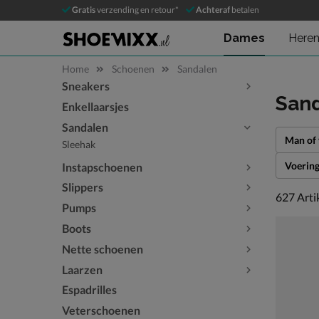
Gratis
verzending en retour*
Achteraf
betalen
Dames
Here
Home
Schoenen
Sandalen
Sneakers
Sla categorieën over
San
Enkellaarsjes
Sandalen
Man of
Sleehak
Voerin
Instapschoenen
Slippers
627 arti
627
Arti
Pumps
Boots
Nette schoenen
Laarzen
Espadrilles
Veterschoenen