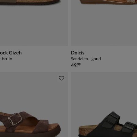
tock Gizeh
Dolcis
- bruin
Sandalen - goud
€ 49,99
49
,
99