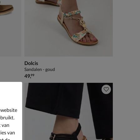
Dolcis
Sandalen - goud
€ 49,99
49
,
99
 website
bruikt.
t van
ies van
nt de