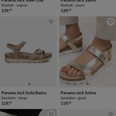
Sleehak - cognac
Sleehak - zwart
€ 139,99
€ 139,99
139
,
139
,
99
99
Panama Jack Sulia Basics
Panama Jack Selma
Sandalen - beige
Sandalen - goud
€ 119,99
€ 119,99
119
,
119
,
99
99