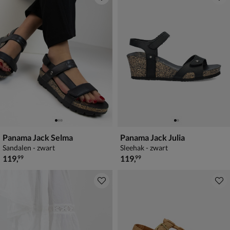
Panama Jack Selma
Panama Jack Julia
Sandalen - zwart
Sleehak - zwart
€ 119,99
€ 119,99
119
,
119
,
99
99