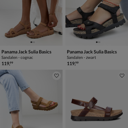
Panama Jack Sulia Basics
Panama Jack Sulia Basics
Sandalen - cognac
Sandalen - zwart
€ 119,99
€ 119,99
119
,
119
,
99
99