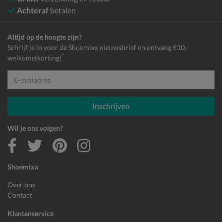
Achteraf
betalen
Altijd op de hoogte zijn?
Schrijf je in voor de Shoemixx nieuwsbrief en ontvang €10,-
*
welkomstkorting!
E-mailadres
Inschrijven
Wil je ons volgen?
Shoemixx
Over ons
Contact
Klantenservice