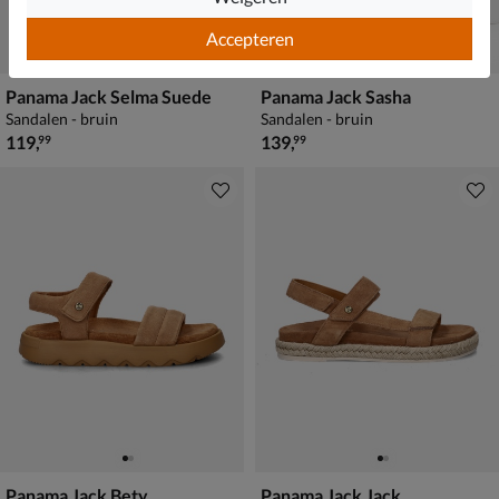
Accepteren
Panama Jack Selma Suede
Panama Jack Sasha
Sandalen - bruin
Sandalen - bruin
€ 119,99
€ 139,99
119
,
139
,
99
99
Panama Jack Bety
Panama Jack Jack