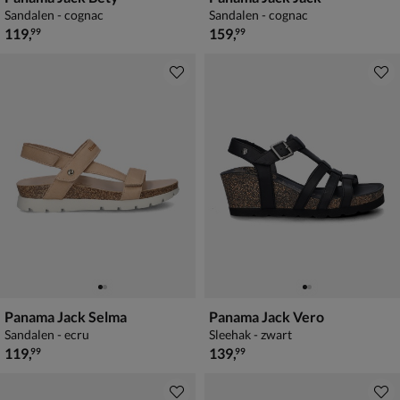
Sandalen - cognac
Sandalen - cognac
€ 119,99
€ 159,99
119
,
159
,
99
99
Panama Jack Selma
Panama Jack Vero
Sandalen - ecru
Sleehak - zwart
€ 119,99
€ 139,99
119
,
139
,
99
99