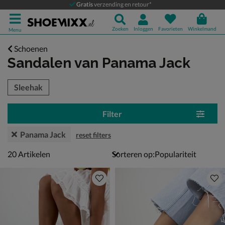
Gratis
verzending en retour*
Zoeken
Inloggen
Favorieten
Winkelmand
Menu
Schoenen
Sandalen
van Panama Jack
tegorieën over
Sleehak
Filter
Panama Jack
reset filters
20 artikelen
20
Artikelen
Sorteren op: