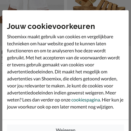
Jouw cookievoorkeuren
Shoemixx maakt gebruik van cookies en vergelijkbare
technieken om haar website goed te kunnen laten
functioneren en om te analyseren hoe deze wordt
Panama Jack Valle
Panama Jack Sasha
gebruikt. Met het accepteren van de voorwaarden wordt
Sleehak - cognac
Sandalen - cognac
€ 139,99
€ 139,99
139
,
139
,
99
99
er tevens gebruik gemaakt van cookies voor
advertentiedoeleinden. Dit maakt het mogelijk om
advertenties van Shoemixx, die elders getoond worden,
voor jou relevanter te maken. Je kunt de cookies voor
advertentiedoeleinden indien gewenst weigeren. Meer
weten? Lees dan verder op onze
cookiespagina
. Hier kun je
jouw voorkeur ook op een later moment nog wijzigen.
Weigeren