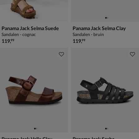
Panama Jack Selma Suede
Panama Jack Selma Clay
Sandalen - cognac
Sandalen - bruin
€ 119,99
€ 119,99
119
,
119
,
99
99
Panama Jack Valle Clay
Panama Jack Sasha