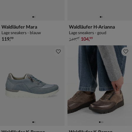
Waldläufer Mara
Waldläufer H-Arianna
Lage sneakers - blauw
Lage sneakers - goud
€ 119,99
van € 149,99 voor € 104,99
119
,
104
,
99
99
149
,
99
Waldläufer K-Ramon
Waldläufer K-Ramon