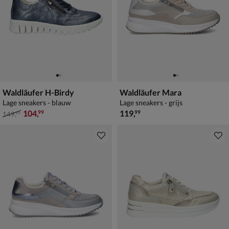
Waldläufer H-Birdy
Waldläufer Mara
Lage sneakers - blauw
Lage sneakers - grijs
van € 149,99 voor € 104,99
€ 119,99
104
,
119
,
99
99
149
,
99