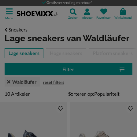
Gratis
verzending en retour*
Zoeken
Inloggen
Favorieten
Winkelmand
Menu
Sneakers
Lage sneakers
van Waldläufer
tegorieën over
Lage sneakers
Hoge sneakers
Platform sneakers
Filter
Waldläufer
reset filters
10 artikelen
10
Artikelen
Sorteren op: