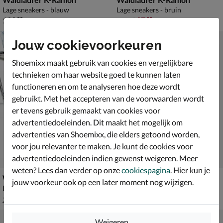
Lage sneakers - blauw
Lage sneakers - bruin
€ 139,99
van € 139,99 voor € 97,99
139
,
97
,
99
99
139
,
99
Jouw cookievoorkeuren
Shoemixx maakt gebruik van cookies en vergelijkbare
technieken om haar website goed te kunnen laten
functioneren en om te analyseren hoe deze wordt
gebruikt. Met het accepteren van de voorwaarden wordt
er tevens gebruik gemaakt van cookies voor
advertentiedoeleinden. Dit maakt het mogelijk om
advertenties van Shoemixx, die elders getoond worden,
voor jou relevanter te maken. Je kunt de cookies voor
advertentiedoeleinden indien gewenst weigeren. Meer
weten? Lees dan verder op onze
cookiespagina
. Hier kun je
Waldläufer K-Funky
Waldläufer Janka
jouw voorkeur ook op een later moment nog wijzigen.
Lage sneakers - brons
Lage sneakers - beige
van € 149,99 voor € 104,99
€ 149,99
104
,
149
,
99
99
149
,
99
Weigeren