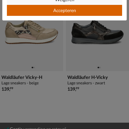
Accepteren
Waldläufer Vicky-H
Waldläufer H-Vicky
Lage sneakers - beige
Lage sneakers - zwart
€ 139,99
€ 139,99
139
,
139
,
99
99
Gratis
verzending en retour*