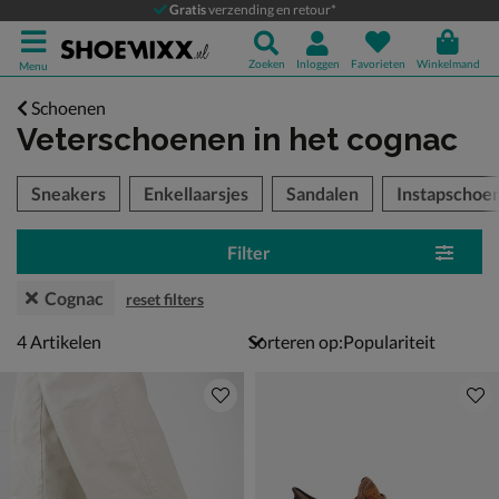
Gratis
verzending en retour*
Zoeken
Inloggen
Favorieten
Winkelmand
Menu
Schoenen
Veterschoenen
in het cognac
tegorieën over
Sneakers
Enkellaarsjes
Sandalen
Instapschoe
Filter
Cognac
reset filters
4 artikelen
4
Artikelen
Sorteren op: