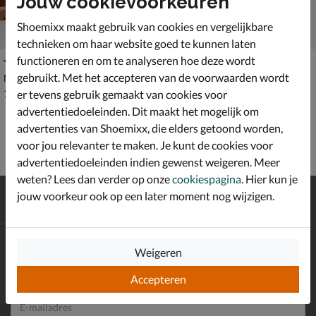
Jouw cookievoorkeuren
Shoemixx maakt gebruik van cookies en vergelijkbare
technieken om haar website goed te kunnen laten
functioneren en om te analyseren hoe deze wordt
Timberland Stone Street Boat Shoe
Timberland Classic
gebruikt. Met het accepteren van de voorwaarden wordt
Mocassins & loafers - cognac
Mocassins & loafers - cognac
€ 159,99
€ 159,99
159
,
159
,
99
99
er tevens gebruik gemaakt van cookies voor
advertentiedoeleinden. Dit maakt het mogelijk om
advertenties van Shoemixx, die elders getoond worden,
voor jou relevanter te maken. Je kunt de cookies voor
advertentiedoeleinden indien gewenst weigeren. Meer
weten? Lees dan verder op onze
cookiespagina
. Hier kun je
Gratis
verzending en retour*
jouw voorkeur ook op een later moment nog wijzigen.
Achteraf
betalen
Altijd op de hoogte zijn?
Weigeren
Schrijf je in voor de Shoemixx nieuwsbrief en ontvang €10,-
*
welkomstkorting!
Accepteren