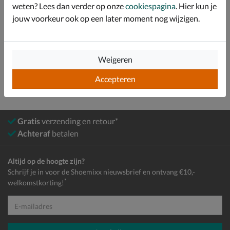
weten? Lees dan verder op onze
cookiespagina
. Hier kun je
Over Skechers
jouw voorkeur ook op een later moment nog wijzigen.
Bekijk meer
Meisjes
Schoenen
Sneakers
Lage sneakers
Weigeren
Accepteren
Gratis
verzending en retour*
Achteraf
betalen
Altijd op de hoogte zijn?
Schrijf je in voor de Shoemixx nieuwsbrief en ontvang €10,-
*
welkomstkorting!
E-mailadres