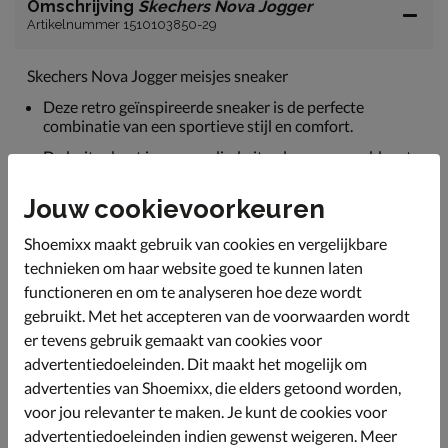
Omschrijving
Skechers Nova Jogger
Artikelnummer 1510103850-29
Skechers Nova Jogger meisjes sneaker
Deze retro geïnspireerde sneaker is de perfecte
combinatie van een sportieve stijl en comfort.
De buitenkant is vervaardigd uit nylon, aangevuld met
een speelse afwisseling van blokkleuren in imitatieleer.
Jouw cookievoorkeuren
Gevoerd met mesh-textiel wat zorgt voor een ademend
vermogen.
Shoemixx maakt gebruik van cookies en vergelijkbare
Bevat een Air-Cooled voetbed van memoryfoam, wat
technieken om haar website goed te kunnen laten
zorgt voor een comfortabele pasvorm.
functioneren en om te analyseren hoe deze wordt
Afgewerkt met een rubberen loopzool met goede grip.
gebruikt. Met het accepteren van de voorwaarden wordt
De schokabsorberende tussenzool verdeeld de druk en
er tevens gebruik gemaakt van cookies voor
voorkomt vermoeide voeten.
advertentiedoeleinden. Dit maakt het mogelijk om
advertenties van Shoemixx, die elders getoond worden,
Specificaties
voor jou relevanter te maken. Je kunt de cookies voor
advertentiedoeleinden indien gewenst weigeren. Meer