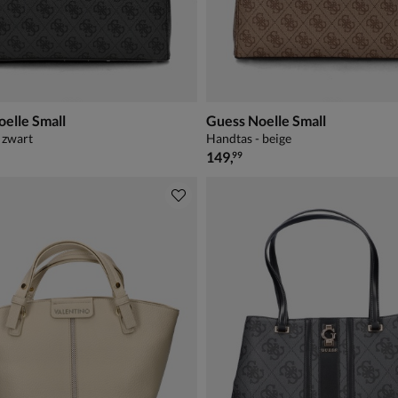
elle Small
Guess Noelle Small
 zwart
Handtas - beige
€ 149,99
149
,
99