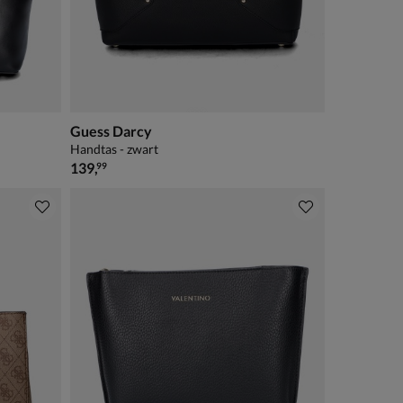
Guess Darcy
Handtas - zwart
€ 139,99
139
,
99