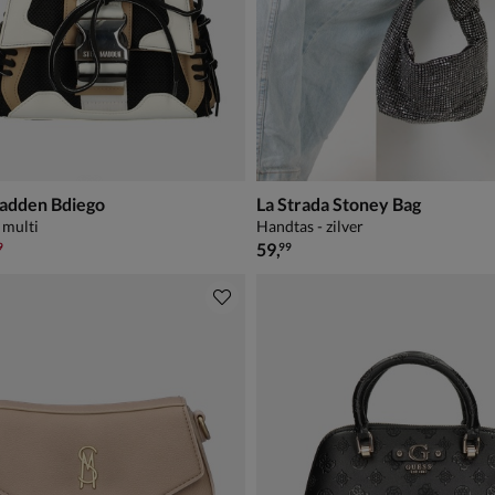
adden Bdiego
La Strada Stoney Bag
 multi
Handtas - zilver
,99 voor € 69,99
€ 59,99
59
,
9
99