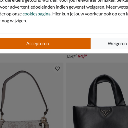
 voor advertentiedoeleinden indien gewenst weigeren. Meer wete
der op onze
cookiespagina
. Hier kun je jouw voorkeur ook op een l
nog wijzigen.
Accepteren
Weigeren
Guess Bolena Mini
 zwart
Handtas - wit
van € 134,99 voor € 94,49
94
,
49
134
,
99