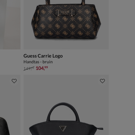
Guess Carrie Logo
Handtas - bruin
van € 149,99 voor € 104,99
104
,
99
149
,
99