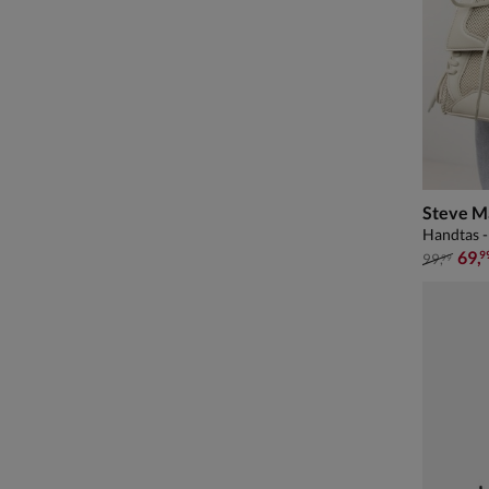
Steve M
Handtas - 
van € 99
69
,
9
99
,
99