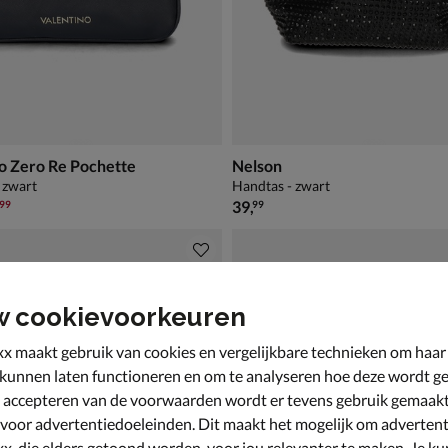
o Zero Re Pochette
Nelson
 zwart
Handtas - zwart
9,99 voor € 97,99
€ 39,99
,
39
,
99
99
w cookievoorkeuren
x maakt gebruik van cookies en vergelijkbare technieken om haar
 kunnen laten functioneren en om te analyseren hoe deze wordt ge
 accepteren van de voorwaarden wordt er tevens gebruik gemaak
 voor advertentiedoeleinden. Dit maakt het mogelijk om advertent
x, die elders getoond worden, voor jou relevanter te maken. Je ku