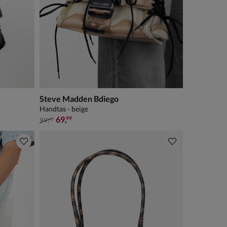
Steve Madden Bdiego
Handtas - beige
van € 99,99 voor € 69,99
69
,
99
99
,
99