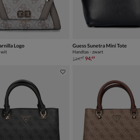
rnilla Logo
Guess Sunetra Mini Tote
 wit
Handtas - zwart
van € 134,99 voor € 94,49
94
,
49
134
,
99