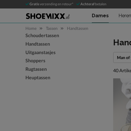
Gratis
verzending en retour*
Achteraf
betalen
Dames
Here
Home
Tassen
Handtassen
Schoudertassen
Sla categorieën over
Han
Handtassen
Uitgaanstasjes
Man of
Shoppers
Rugtassen
40 artike
40
Artik
Heuptassen