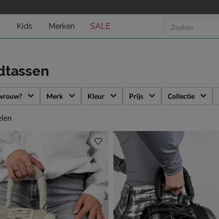
n
Kids
Merken
SALE
dtassen
 vrouw?
Merk
Kleur
Prijs
Collectie
len
elen