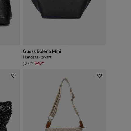
Guess Bolena Mini
Handtas - zwart
van € 134,99 voor € 94,49
94
,
49
134
,
99