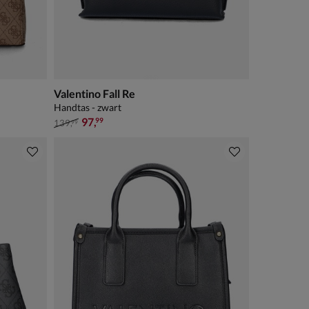
Valentino Fall Re
Handtas - zwart
van € 139,99 voor € 97,99
97
,
99
139
,
99