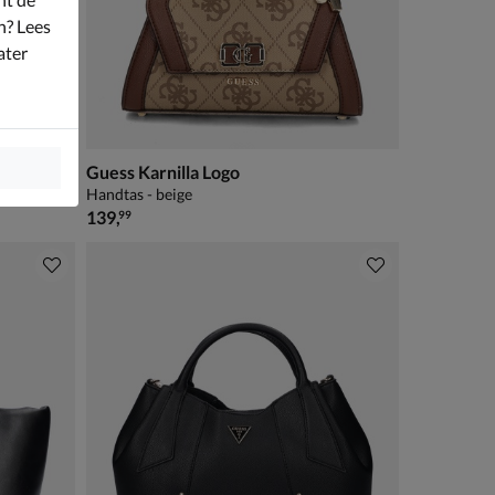
n? Lees
ater
Guess Karnilla Logo
Handtas - beige
€ 139,99
139
,
99