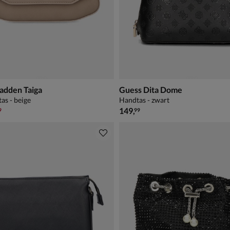
adden Taiga
Guess Dita Dome
as - beige
Handtas - zwart
,99 voor € 62,99
€ 149,99
149
,
9
99