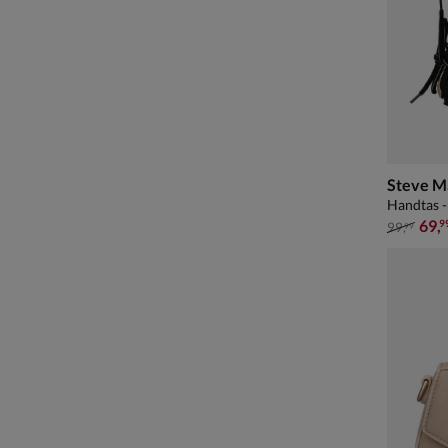
Steve M
Handtas -
van € 99
69
,
9
99
,
99