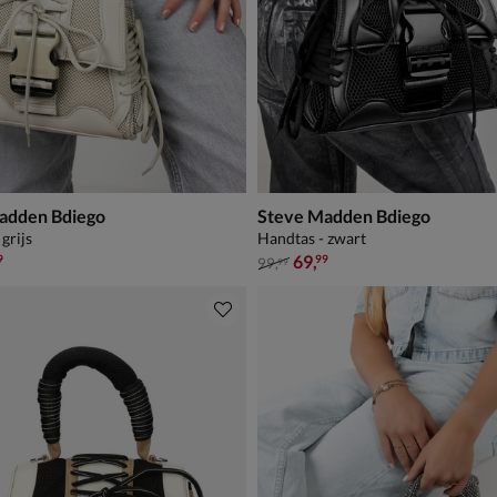
adden Bdiego
Steve Madden Bdiego
grijs
Handtas - zwart
,99 voor € 69,99
van € 99,99 voor € 69,99
69
,
9
99
99
,
99