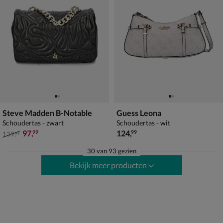
Steve Madden B-Notable
Guess Leona
Schoudertas - zwart
Schoudertas - wit
van € 139,99 voor € 97,99
€ 124,99
97
,
124
,
99
99
139
,
99
30
van
93 gezien
Bekijk meer producten