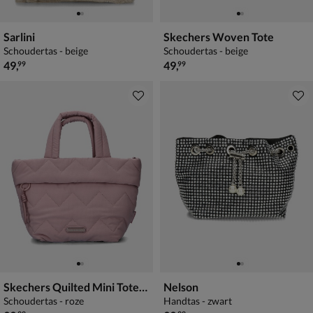
Sarlini
Skechers Woven Tote
Schoudertas - beige
Schoudertas - beige
€ 49,99
€ 49,99
49
,
49
,
99
99
Skechers Quilted Mini Totebag
Nelson
Schoudertas - roze
Handtas - zwart