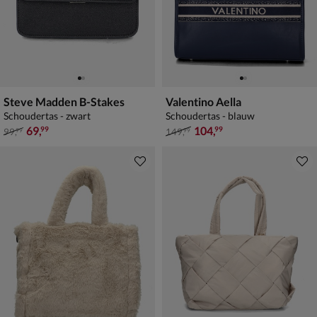
Steve Madden B-Stakes
Valentino Aella
Schoudertas - zwart
Schoudertas - blauw
van € 99,99 voor € 69,99
van € 149,99 voor € 104,99
69
,
104
,
99
99
99
,
149
,
99
99