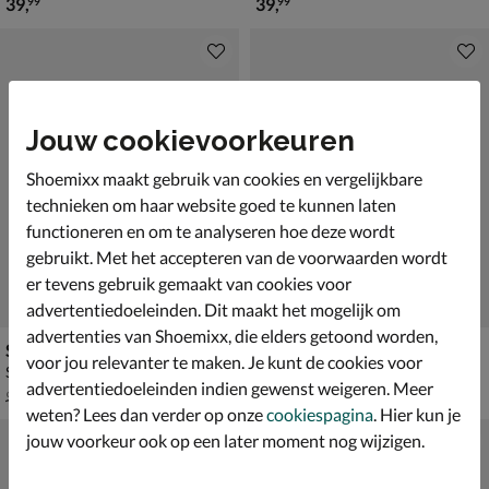
€ 39,99
€ 39,99
39
,
39
,
99
99
Jouw cookievoorkeuren
Shoemixx maakt gebruik van cookies en vergelijkbare
technieken om haar website goed te kunnen laten
functioneren en om te analyseren hoe deze wordt
gebruikt. Met het accepteren van de voorwaarden wordt
er tevens gebruik gemaakt van cookies voor
advertentiedoeleinden. Dit maakt het mogelijk om
advertenties van Shoemixx, die elders getoond worden,
Steve Madden Brisa
Valentino Brixton Hobo
voor jou relevanter te maken. Je kunt de cookies voor
Schoudertas - beige
Schoudertas - zwart
advertentiedoeleinden indien gewenst weigeren. Meer
van € 99,99 voor € 69,99
€ 104,99
69
,
104
,
99
99
99
,
99
weten? Lees dan verder op onze
cookiespagina
. Hier kun je
jouw voorkeur ook op een later moment nog wijzigen.