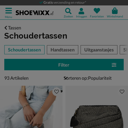
Gratis
verzending en retour*
Zoeken
Inloggen
Favorieten
Winkelmand
Menu
Tassen
Schoudertassen
tegorieën over
Schoudertassen
Handtassen
Uitgaanstasjes
S
Filter
93 artikelen
93
Artikelen
Sorteren op: