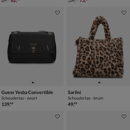
62
,
73
,
89
,
104
,
99
99
Guess Yesba Convertible
Sarlini
Schoudertas - zwart
Schoudertas - bruin
€ 139,99
€ 49,99
139
,
49
,
99
99