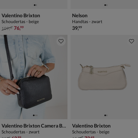
Valentino Brixton
Nelson
Schoudertas - beige
Handtas - zwart
van € 109,99 voor € 76,99
€ 39,99
76
,
39
,
99
99
109
,
99
Valentino Brixton Camera Bag
Valentino Brixton
Schoudertas - zwart
Schoudertas - beige
van € 89,99 voor € 62,99
van € 104,99 voor € 73,49
99
49