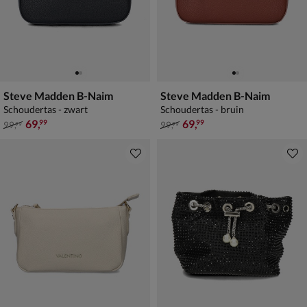
Steve Madden B-Naim
Steve Madden B-Naim
Schoudertas - zwart
Schoudertas - bruin
van € 99,99 voor € 69,99
van € 99,99 voor € 69,99
69
,
69
,
99
99
99
,
99
,
99
99