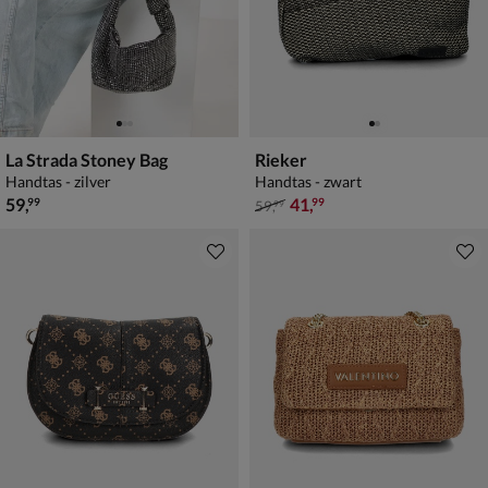
La Strada Stoney Bag
Rieker
Handtas - zilver
Handtas - zwart
€ 59,99
van € 59,99 voor € 41,99
59
,
41
,
99
99
59
,
99