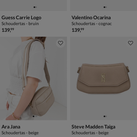
Guess Carrie Logo
Valentino Ocarina
Schoudertas - bruin
Schoudertas - cognac
€ 139,99
€ 139,99
139
,
139
,
99
99
Ara Jana
Steve Madden Taiga
Schoudertas - beige
Schoudertas - beige